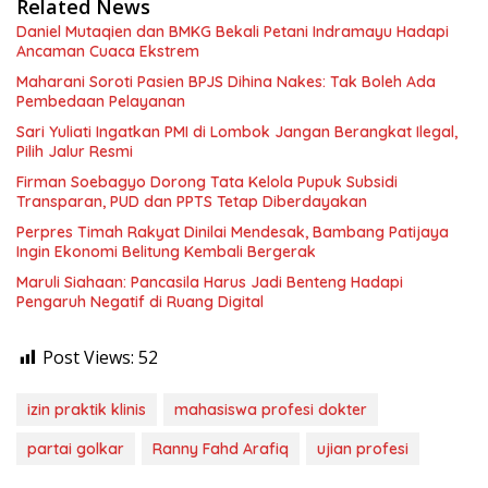
Related News
Daniel Mutaqien dan BMKG Bekali Petani Indramayu Hadapi
Ancaman Cuaca Ekstrem
Maharani Soroti Pasien BPJS Dihina Nakes: Tak Boleh Ada
Pembedaan Pelayanan
Sari Yuliati Ingatkan PMI di Lombok Jangan Berangkat Ilegal,
Pilih Jalur Resmi
Firman Soebagyo Dorong Tata Kelola Pupuk Subsidi
Transparan, PUD dan PPTS Tetap Diberdayakan
Perpres Timah Rakyat Dinilai Mendesak, Bambang Patijaya
Ingin Ekonomi Belitung Kembali Bergerak
Maruli Siahaan: Pancasila Harus Jadi Benteng Hadapi
Pengaruh Negatif di Ruang Digital
Post Views:
52
izin praktik klinis
mahasiswa profesi dokter
partai golkar
Ranny Fahd Arafiq
ujian profesi