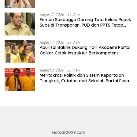
ESDM Makin Adaptif
August 7, 2026
39 View
Firman Soebagyo Dorong Tata Kelola Pupuk
Subsidi Transparan, PUD dan PPTS Tetap
Diberdayakan
August 4, 2026
39 View
Aburizal Bakrie Dukung TOT Akademi Partai
Golkar Cetak Instruktur Berkompetensi
Tinggi
August 3, 2026
36 View
Meritokrasi Politik dan Sistem Kepartaian
Tiongkok, Catatan dari Sekolah Partai Pusat
PKT
Golkar2029.com