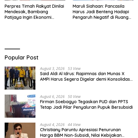
Perpres Timah Rakyat Dinilai
Maruli Siahaan: Pancasila
Mendesak, Bambang
Harus Jadi Benteng Hadapi
Patijaya Ingin Ekonomi
Pengaruh Negatif di Ruang
Belitung Kembali Bergerak
Digital
Popular Post
August 3, 2026
53 View
Said Aldi Al Idrus: Rapimnas dan Munas X
AMPI Harus Segera Digelar demi Konsolidasi
Organisasi
August 6, 2026
50 View
Firman Soebagyo Tegaskan PUD dan PPTS
Tetap Jadi Pilar Penyaluran Pupuk Bersubsidi
August 4, 2026
44 View
Christiany Paruntu Apresiasi Penurunan
Harga BBM Non-Subsidi, Nilai Kebijakan