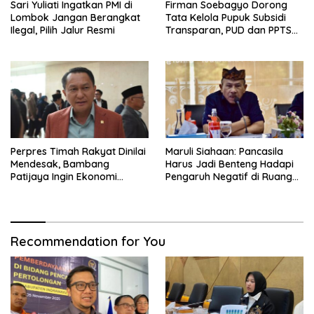
Sari Yuliati Ingatkan PMI di
Firman Soebagyo Dorong
Lombok Jangan Berangkat
Tata Kelola Pupuk Subsidi
Ilegal, Pilih Jalur Resmi
Transparan, PUD dan PPTS
Tetap Diberdayakan
Perpres Timah Rakyat Dinilai
Maruli Siahaan: Pancasila
Mendesak, Bambang
Harus Jadi Benteng Hadapi
Patijaya Ingin Ekonomi
Pengaruh Negatif di Ruang
Belitung Kembali Bergerak
Digital
Recommendation for You