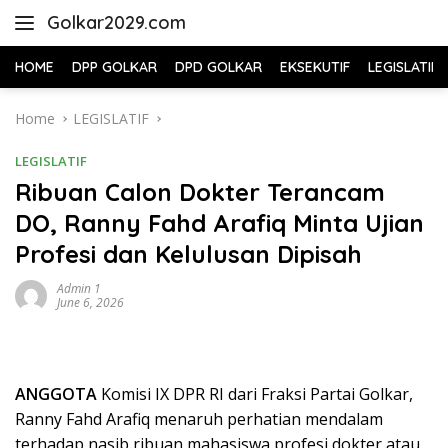
Skip
Golkar2029.com
to
content
HOME
DPP GOLKAR
DPD GOLKAR
EKSEKUTIF
LEGISLATIF
Home
LEGISLATIF
LEGISLATIF
Ribuan Calon Dokter Terancam
DO, Ranny Fahd Arafiq Minta Ujian
Profesi dan Kelulusan Dipisah
Admin 1
June 6, 2026
ANGGOTA
Komisi IX DPR RI dari Fraksi Partai Golkar,
Ranny Fahd Arafiq menaruh perhatian mendalam
terhadap nasib ribuan mahasiswa profesi dokter atau