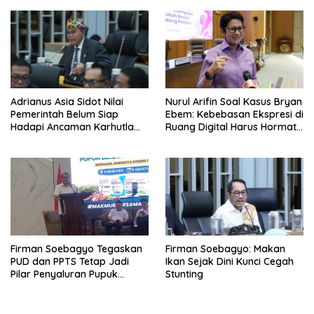
Adrianus Asia Sidot Nilai
Nurul Arifin Soal Kasus Bryan
Pemerintah Belum Siap
Ebem: Kebebasan Ekspresi di
Hadapi Ancaman Karhutla
Ruang Digital Harus Hormati
Akibat El Nino
Hak Privasi Orang Lain
Firman Soebagyo Tegaskan
Firman Soebagyo: Makan
PUD dan PPTS Tetap Jadi
Ikan Sejak Dini Kunci Cegah
Pilar Penyaluran Pupuk
Stunting
Bersubsidi