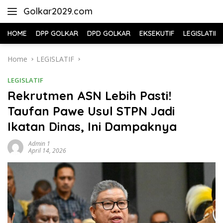
Skip
Golkar2029.com
to
content
HOME
DPP GOLKAR
DPD GOLKAR
EKSEKUTIF
LEGISLATIF
Home
LEGISLATIF
LEGISLATIF
Rekrutmen ASN Lebih Pasti!
Taufan Pawe Usul STPN Jadi
Ikatan Dinas, Ini Dampaknya
Admin 1
April 14, 2026