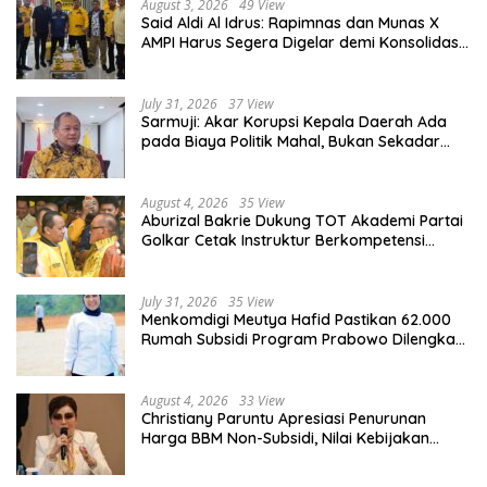
August 3, 2026
49 View
Said Aldi Al Idrus: Rapimnas dan Munas X
AMPI Harus Segera Digelar demi Konsolidasi
Organisasi
July 31, 2026
37 View
Sarmuji: Akar Korupsi Kepala Daerah Ada
pada Biaya Politik Mahal, Bukan Sekadar
Kurang Pembinaan
August 4, 2026
35 View
Aburizal Bakrie Dukung TOT Akademi Partai
Golkar Cetak Instruktur Berkompetensi
Tinggi
July 31, 2026
35 View
Menkomdigi Meutya Hafid Pastikan 62.000
Rumah Subsidi Program Prabowo Dilengkapi
Akses Internet
August 4, 2026
33 View
Christiany Paruntu Apresiasi Penurunan
Harga BBM Non-Subsidi, Nilai Kebijakan
ESDM Makin Adaptif