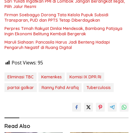
Sari Yuliati Ingatkan PMI di Lombok Jangan Berangkat Ilegal,
Pilih Jalur Resmi
Firman Soebagyo Dorong Tata Kelola Pupuk Subsidi
Transparan, PUD dan PPTS Tetap Diberdayakan
Perpres Timah Rakyat Dinilai Mendesak, Bambang Patijaya
Ingin Ekonomi Belitung Kembali Bergerak
Maruli Siahaan: Pancasila Harus Jadi Benteng Hadapi
Pengaruh Negatif di Ruang Digital
Post Views:
95
Eliminasi TBC
Kemenkes
Komisi IX DPR RI
partai golkar
Ranny Fahd Arafiq
Tuberculosis
Read Also