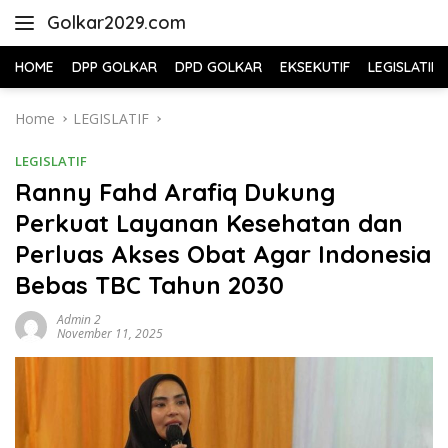
Skip
Golkar2029.com
to
content
HOME
DPP GOLKAR
DPD GOLKAR
EKSEKUTIF
LEGISLATIF
Home
LEGISLATIF
LEGISLATIF
Ranny Fahd Arafiq Dukung
Perkuat Layanan Kesehatan dan
Perluas Akses Obat Agar Indonesia
Bebas TBC Tahun 2030
Admin 2
November 11, 2025