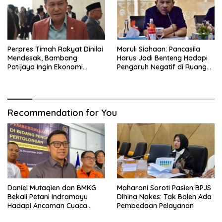
Perpres Timah Rakyat Dinilai
Maruli Siahaan: Pancasila
Mendesak, Bambang
Harus Jadi Benteng Hadapi
Patijaya Ingin Ekonomi
Pengaruh Negatif di Ruang
Belitung Kembali Bergerak
Digital
Recommendation for You
Daniel Mutaqien dan BMKG
Maharani Soroti Pasien BPJS
Bekali Petani Indramayu
Dihina Nakes: Tak Boleh Ada
Hadapi Ancaman Cuaca
Pembedaan Pelayanan
Ekstrem