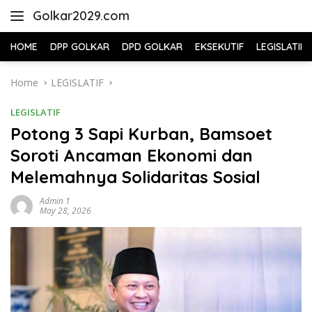
Skip
Golkar2029.com
to
content
HOME
DPP GOLKAR
DPD GOLKAR
EKSEKUTIF
LEGISLATIF
Home
LEGISLATIF
LEGISLATIF
Potong 3 Sapi Kurban, Bamsoet
Soroti Ancaman Ekonomi dan
Melemahnya Solidaritas Sosial
Admin 1
May 28, 2026