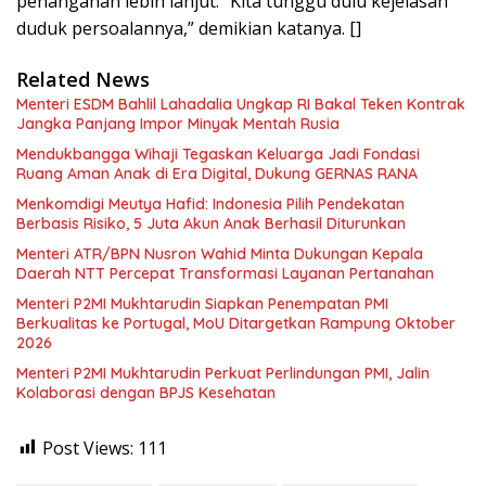
penanganan lebih lanjut. “Kita tunggu dulu kejelasan
duduk persoalannya,” demikian katanya. []
Related News
Menteri ESDM Bahlil Lahadalia Ungkap RI Bakal Teken Kontrak
Jangka Panjang Impor Minyak Mentah Rusia
Mendukbangga Wihaji Tegaskan Keluarga Jadi Fondasi
Ruang Aman Anak di Era Digital, Dukung GERNAS RANA
Menkomdigi Meutya Hafid: Indonesia Pilih Pendekatan
Berbasis Risiko, 5 Juta Akun Anak Berhasil Diturunkan
Menteri ATR/BPN Nusron Wahid Minta Dukungan Kepala
Daerah NTT Percepat Transformasi Layanan Pertanahan
Menteri P2MI Mukhtarudin Siapkan Penempatan PMI
Berkualitas ke Portugal, MoU Ditargetkan Rampung Oktober
2026
Menteri P2MI Mukhtarudin Perkuat Perlindungan PMI, Jalin
Kolaborasi dengan BPJS Kesehatan
Post Views:
111