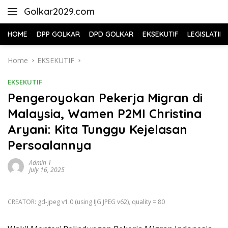
Skip
Golkar2029.com
to
content
HOME
DPP GOLKAR
DPD GOLKAR
EKSEKUTIF
LEGISLATIF
Home
EKSEKUTIF
EKSEKUTIF
Pengeroyokan Pekerja Migran di
Malaysia, Wamen P2MI Christina
Aryani: Kita Tunggu Kejelasan
Persoalannya
Admin 1
July 16, 2025
CREATOR: gd-jpeg v1.0 (using IJG JPEG v62), quality = 80