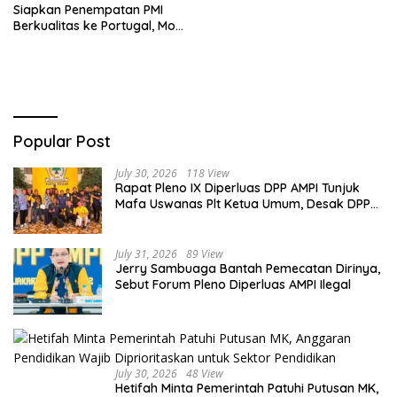
Siapkan Penempatan PMI
Berkualitas ke Portugal, MoU
Ditargetkan Rampung
Oktober 2026
Popular Post
July 30, 2026
118 View
Rapat Pleno IX Diperluas DPP AMPI Tunjuk
Mafa Uswanas Plt Ketua Umum, Desak DPP
Partai Golkar Pecat Jerry Sambuaga
July 31, 2026
89 View
Jerry Sambuaga Bantah Pemecatan Dirinya,
Sebut Forum Pleno Diperluas AMPI Ilegal
July 30, 2026
48 View
Hetifah Minta Pemerintah Patuhi Putusan MK,