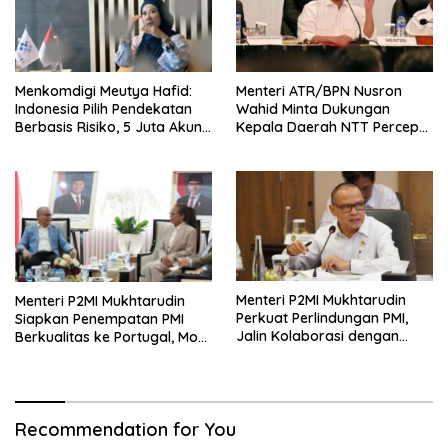
Menkomdigi Meutya Hafid:
Menteri ATR/BPN Nusron
Indonesia Pilih Pendekatan
Wahid Minta Dukungan
Berbasis Risiko, 5 Juta Akun
Kepala Daerah NTT Percepat
Anak Berhasil Diturunkan
Transformasi Layanan
Pertanahan
Menteri P2MI Mukhtarudin
Menteri P2MI Mukhtarudin
Perkuat Perlindungan PMI,
Siapkan Penempatan PMI
Jalin Kolaborasi dengan
Berkualitas ke Portugal, MoU
BPJS Kesehatan
Ditargetkan Rampung
Oktober 2026
Recommendation for You