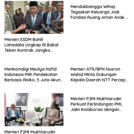
Mendukbangga Wihaji
Tegaskan Keluarga Jadi
Fondasi Ruang Aman Anak di
Era Digital, Dukung GERNAS
RANA
Menteri ESDM Bahlil
Lahadalia Ungkap RI Bakal
Teken Kontrak Jangka
Panjang Impor Minyak
Mentah Rusia
Menkomdigi Meutya Hafid:
Menteri ATR/BPN Nusron
Indonesia Pilih Pendekatan
Wahid Minta Dukungan
Berbasis Risiko, 5 Juta Akun
Kepala Daerah NTT Percepat
Anak Berhasil Diturunkan
Transformasi Layanan
Pertanahan
Menteri P2MI Mukhtarudin
Perkuat Perlindungan PMI,
Jalin Kolaborasi dengan
BPJS Kesehatan
Menteri P2MI Mukhtarudin