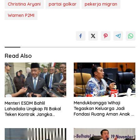
Christina Aryani
partai golkar
pekerja migran
Wamen P2MI
Read Also
Mendukbangga Wihaji
Menteri ESDM Bahlil
Tegaskan Keluarga Jadi
Lahadalia Ungkap RI Bakal
Fondasi Ruang Aman Anak di
Teken Kontrak Jangka
Era Digital, Dukung GERNAS
Panjang Impor Minyak
RANA
Mentah Rusia