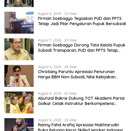
Organisasi
August 6, 2026
52 View
Firman Soebagyo Tegaskan PUD dan PPTS
Tetap Jadi Pilar Penyaluran Pupuk Bersubsidi
August 7, 2026
51 View
Firman Soebagyo Dorong Tata Kelola Pupuk
Subsidi Transparan, PUD dan PPTS Tetap
Diberdayakan
August 4, 2026
46 View
Christiany Paruntu Apresiasi Penurunan
Harga BBM Non-Subsidi, Nilai Kebijakan
ESDM Makin Adaptif
August 4, 2026
42 View
Aburizal Bakrie Dukung TOT Akademi Partai
Golkar Cetak Instruktur Berkompetensi
Tinggi
August 4, 2026
39 View
Ranny Fahd Arafiq Apresiasi Mukhtarudin
Buka Peluang Kerja Skilled Worker Indonesia