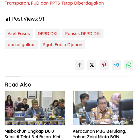
Transparan, PUD dan PPTS Tetap Diberdayakan
Post Views:
91
Aset Fasos
DPRD DKI
Pansus DPRD DKI
partai golkar
Syafi Fabio Djohan
Read Also
Misbakhun Ungkap Dulu
Keracunan MBG Berulang,
Subsidi Telat 3-4 Bulan, Kini
Yahya Zaini Minta BGN