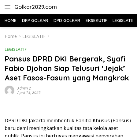
Skip
Golkar2029.com
to
content
HOME
DPP GOLKAR
DPD GOLKAR
EKSEKUTIF
LEGISLATIF
Home
LEGISLATIF
LEGISLATIF
Pansus DPRD DKI Bergerak, Syafi
Fabio Djohan Siap Telusuri ‘Jejak’
Aset Fasos-Fasum yang Mangkrak
Admin 2
April 15, 2026
DPRD DKI Jakarta membentuk Panitia Khusus (Pansus)
baru demi meningkatkan kualitas tata kelola aset
publik. Pansus ini bertugas mengawasi penyerahan