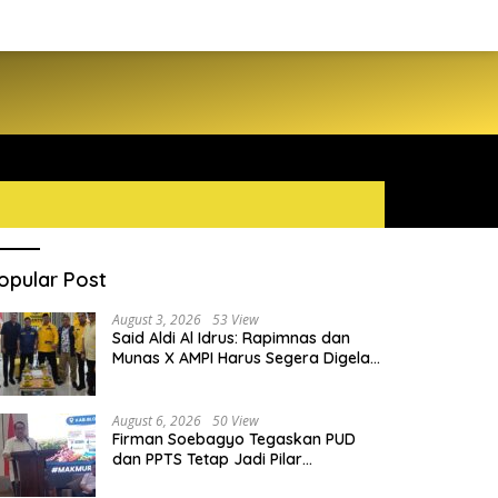
opular Post
August 3, 2026
53 View
Said Aldi Al Idrus: Rapimnas dan
Munas X AMPI Harus Segera Digelar
demi Konsolidasi Organisasi
August 6, 2026
50 View
Firman Soebagyo Tegaskan PUD
dan PPTS Tetap Jadi Pilar
Penyaluran Pupuk Bersubsidi