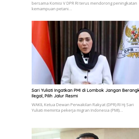
bersama Komisi V DPR RI terus mendorong peningkatan
kemampuan petani…
Sari Yuliati Ingatkan PMI di Lombok Jangan Berang
Ilegal, Pilih Jalur Resmi
WAKIL Ketua Dewan Perwakilan Rakyat (DPR) RI Hj Sari
Yuliati meminta pekerja migran Indonesia (PMI)…