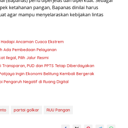
l (Bapanas) perlu diperjelas dan diperkuat. Sebagai
ek ketahanan pangan, Bapanas dinilai harus
uat agar mampu menyelaraskan kebijakan lintas
yu Hadapi Ancaman Cuaca Ekstrem
oleh Ada Pembedaan Pelayanan
 Ilegal, Pilih Jalur Resmi
i Transparan, PUD dan PPTS Tetap Diberdayakan
atijaya Ingin Ekonomi Belitung Kembali Bergerak
i Pengaruh Negatif di Ruang Digital
nto
partai golkar
RUU Pangan