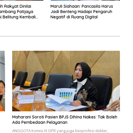
h Rakyat Dinilai
Maruli Siahaan: Pancasila Harus
ambang Patijaya
Jadi Benteng Hadapi Pengaruh
i Belitung Kembali
Negatif di Ruang Digital
Maharani Soroti Pasien BPJS Dihina Nakes: Tak Boleh
Ada Pembedaan Pelayanan
ANGGOTA Komisi IX DPR yang juga berprofesi dokter,