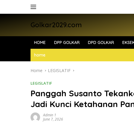
Skip
to
content
Golkar2029.com
HOME
DPP GOLKAR
DPD GOLKAR
EKSEK
home
Home
LEGISLATIF
LEGISLATIF
Panggah Susanto Tekan
Jadi Kunci Ketahanan Pa
Admin 1
June 7, 2026