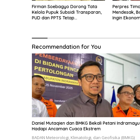
Firman Soebagyo Dorong Tata
Perpres Tima
Kelola Pupuk Subsidi Transparan,
Mendesak, B
PUD dan PPTS Tetap
Ingin Ekonom
Diberdayakan
Bergerak
Recommendation for You
Daniel Mutaqien dan BMKG Bekali Petani Indramayu
Hadapi Ancaman Cuaca Ekstrem
BADAN Meteorologi, Klimatologi, dan Geofisika (BMKG)