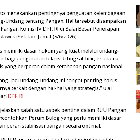
anto menekankan pentingnya penguatan kelembagaan
-Undang tentang Pangan. Hal tersebut disampaikan
Pangan Komisi IV DPR RI di Balai Besar Penerapan
lawesi Selatan, Jumat (5/6/2026).
s memiliki dasar hukum yang kuat melalui undang-
 bagi pengaturan teknis di tingkat hilir, terutama
s yang berperan dalam ketahanan pangan nasional.
ng. Jadi undang-undang ini sangat penting harus
irnya terkait dengan hal-hal yang strategis,” ujar
aman
DPR RI
.
njelaskan salah satu aspek penting dalam RUU Pangan
ncontohkan Perum Bulog yang perlu memiliki dasar
n peran stabilisasi pangan secara optimal.
 RUU Pangan, penguatan terhadap Bulog sudah