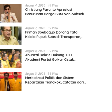
August 4, 2026
44 View
Christiany Paruntu Apresiasi
Penurunan Harga BBM Non-Subsidi,
Nilai Kebijakan ESDM Makin Adaptif
August 7, 2026
39 View
Firman Soebagyo Dorong Tata
Kelola Pupuk Subsidi Transparan,
PUD dan PPTS Tetap Diberdayakan
August 4, 2026
39 View
Aburizal Bakrie Dukung TOT
Akademi Partai Golkar Cetak
Instruktur Berkompetensi Tinggi
August 3, 2026
36 View
Meritokrasi Politik dan Sistem
Kepartaian Tiongkok, Catatan dari
Sekolah Partai Pusat PKT