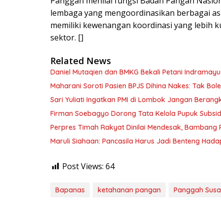
Panggah menilai fungsi Badan Pangan Nasiona
lembaga yang mengoordinasikan berbagai asp
memiliki kewenangan koordinasi yang lebih k
sektor. []
Related News
Daniel Mutaqien dan BMKG Bekali Petani Indrama
Maharani Soroti Pasien BPJS Dihina Nakes: Tak B
Sari Yuliati Ingatkan PMI di Lombok Jangan Berangkat
Firman Soebagyo Dorong Tata Kelola Pupuk Subsid
Perpres Timah Rakyat Dinilai Mendesak, Bambang P
Maruli Siahaan: Pancasila Harus Jadi Benteng Hadap
Post Views:
64
Bapanas
ketahanan pangan
Panggah Susa