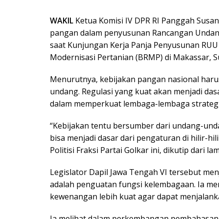
WAKIL
Ketua Komisi IV DPR RI Panggah Sus
pangan dalam penyusunan Rancangan Undang
saat Kunjungan Kerja Panja Penyusunan RUU 
Modernisasi Pertanian (BRMP) di Makassar, Su
Menurutnya, kebijakan pangan nasional haru
undang. Regulasi yang kuat akan menjadi dasar
dalam memperkuat lembaga-lembaga strategi
“Kebijakan tentu bersumber dari undang-unda
bisa menjadi dasar dari pengaturan di hilir-hil
Politisi Fraksi Partai Golkar ini, dikutip dari l
Legislator Dapil Jawa Tengah VI tersebut me
adalah penguatan fungsi kelembagaan. Ia me
kewenangan lebih kuat agar dapat menjalanka
Ia melihat dalam perkembangan pembahasan