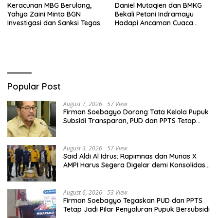
Keracunan MBG Berulang,
Daniel Mutaqien dan BMKG
Yahya Zaini Minta BGN
Bekali Petani Indramayu
Investigasi dan Sanksi Tegas
Hadapi Ancaman Cuaca
Ekstrem
Popular Post
August 7, 2026
57 View
Firman Soebagyo Dorong Tata Kelola Pupuk
Subsidi Transparan, PUD dan PPTS Tetap
Diberdayakan
August 3, 2026
57 View
Said Aldi Al Idrus: Rapimnas dan Munas X
AMPI Harus Segera Digelar demi Konsolidasi
Organisasi
August 6, 2026
53 View
Firman Soebagyo Tegaskan PUD dan PPTS
Tetap Jadi Pilar Penyaluran Pupuk Bersubsidi