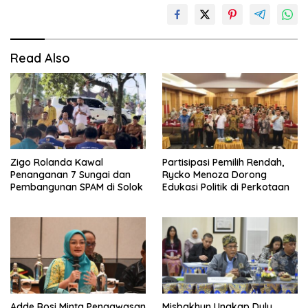
Read Also
Zigo Rolanda Kawal
Partisipasi Pemilih Rendah,
Penanganan 7 Sungai dan
Rycko Menoza Dorong
Pembangunan SPAM di Solok
Edukasi Politik di Perkotaan
Adde Rosi Minta Pengawasan
Misbakhun Ungkap Dulu