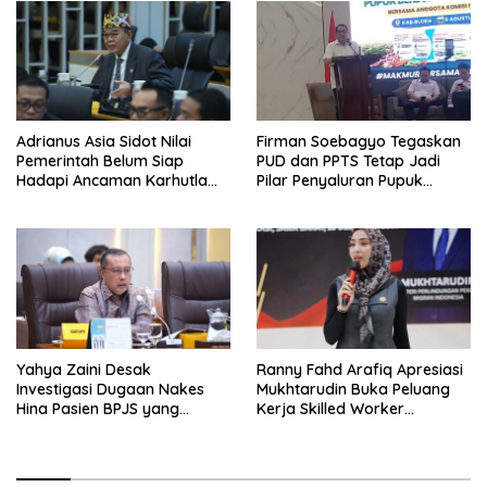
Adrianus Asia Sidot Nilai
Firman Soebagyo Tegaskan
Pemerintah Belum Siap
PUD dan PPTS Tetap Jadi
Hadapi Ancaman Karhutla
Pilar Penyaluran Pupuk
Akibat El Nino
Bersubsidi
Yahya Zaini Desak
Ranny Fahd Arafiq Apresiasi
Investigasi Dugaan Nakes
Mukhtarudin Buka Peluang
Hina Pasien BPJS yang
Kerja Skilled Worker
Meninggal usai Tunggu
Indonesia di Albania
Kamar 8 Jam