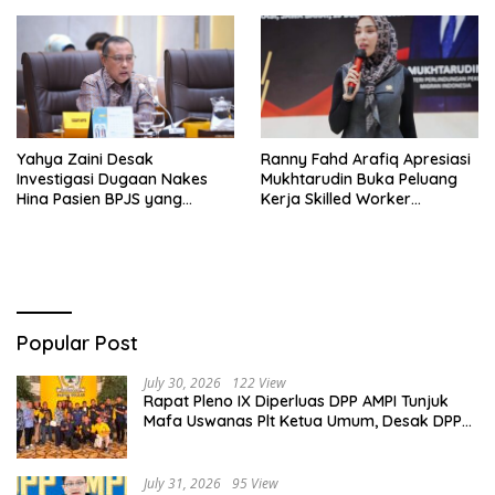
Yahya Zaini Desak
Ranny Fahd Arafiq Apresiasi
Investigasi Dugaan Nakes
Mukhtarudin Buka Peluang
Hina Pasien BPJS yang
Kerja Skilled Worker
Meninggal usai Tunggu
Indonesia di Albania
Kamar 8 Jam
Popular Post
July 30, 2026
122 View
Rapat Pleno IX Diperluas DPP AMPI Tunjuk
Mafa Uswanas Plt Ketua Umum, Desak DPP
Partai Golkar Pecat Jerry Sambuaga
July 31, 2026
95 View