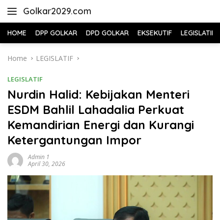
Skip
Golkar2029.com
to
content
HOME
DPP GOLKAR
DPD GOLKAR
EKSEKUTIF
LEGISLATIF
Home
LEGISLATIF
LEGISLATIF
Nurdin Halid: Kebijakan Menteri
ESDM Bahlil Lahadalia Perkuat
Kemandirian Energi dan Kurangi
Ketergantungan Impor
Admin 1
April 30, 2026