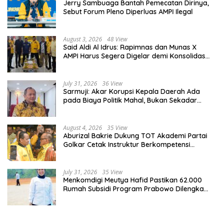
Jerry Sambuaga Bantah Pemecatan Dirinya,
Sebut Forum Pleno Diperluas AMPI Ilegal
August 3, 2026
48 View
Said Aldi Al Idrus: Rapimnas dan Munas X
AMPI Harus Segera Digelar demi Konsolidasi
Organisasi
July 31, 2026
36 View
Sarmuji: Akar Korupsi Kepala Daerah Ada
pada Biaya Politik Mahal, Bukan Sekadar
Kurang Pembinaan
August 4, 2026
35 View
Aburizal Bakrie Dukung TOT Akademi Partai
Golkar Cetak Instruktur Berkompetensi
Tinggi
July 31, 2026
35 View
Menkomdigi Meutya Hafid Pastikan 62.000
Rumah Subsidi Program Prabowo Dilengkapi
Akses Internet