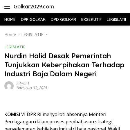
Skip
Golkar2029.com
to
content
HOME
DPP GOLKAR
DPD GOLKAR
EKSEKUTIF
LEGISLATIF
Home
LEGISLATIF
LEGISLATIF
Nurdin Halid Desak Pemerintah
Tunjukkan Keberpihakan Terhadap
Industri Baja Dalam Negeri
Admin 1
November 10, 2025
KOMISI
VI DPR RI menyoroti absennya Menteri
Perdagangan dalam proses pembahasan strategi
penyelamatan kebijakan industri baja nasional. Wakil