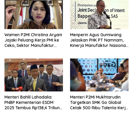
Wamen P2MI Christina Aryani
Menperin Agus Gumiwang
Jajaki Peluang Kerja PMI ke
Jelaskan PHK PT Namnam,
Ceko, Sektor Manufaktur
Kinerja Manufaktur Nasional
hingga Kesehatan Dibidik
Tetap Positif
Menteri Bahlil Lahadalia:
Menteri P2MI Mukhtarudin
PNBP Kementerian ESDM
Targetkan SMK Go Global
2025 Tembus Rp138,4 Triliun,
Cetak 500 Ribu Talenta Kerja
Lampaui Target
ke Luar Negeri