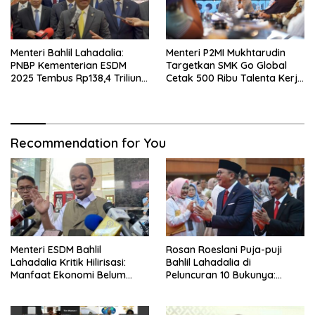
Menteri Bahlil Lahadalia:
Menteri P2MI Mukhtarudin
PNBP Kementerian ESDM
Targetkan SMK Go Global
2025 Tembus Rp138,4 Triliun,
Cetak 500 Ribu Talenta Kerja
Lampaui Target
ke Luar Negeri
Recommendation for You
Menteri ESDM Bahlil
Rosan Roeslani Puja-puji
Lahadalia Kritik Hilirisasi:
Bahlil Lahadalia di
Manfaat Ekonomi Belum
Peluncuran 10 Bukunya:
Merata ke Daerah Penghasil
Cerdas, Pantang Menyerah,
Berpikir Jauh ke Depan!