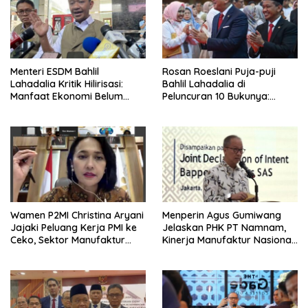
Menteri ESDM Bahlil
Rosan Roeslani Puja-puji
Lahadalia Kritik Hilirisasi:
Bahlil Lahadalia di
Manfaat Ekonomi Belum
Peluncuran 10 Bukunya:
Merata ke Daerah Penghasil
Cerdas, Pantang Menyerah,
Berpikir Jauh ke Depan!
Wamen P2MI Christina Aryani
Menperin Agus Gumiwang
Jajaki Peluang Kerja PMI ke
Jelaskan PHK PT Namnam,
Ceko, Sektor Manufaktur
Kinerja Manufaktur Nasional
hingga Kesehatan Dibidik
Tetap Positif