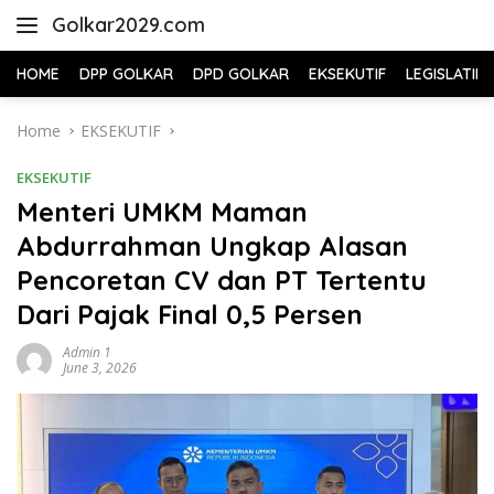
Skip
Golkar2029.com
to
content
HOME
DPP GOLKAR
DPD GOLKAR
EKSEKUTIF
LEGISLATIF
Home
EKSEKUTIF
EKSEKUTIF
Menteri UMKM Maman
Abdurrahman Ungkap Alasan
Pencoretan CV dan PT Tertentu
Dari Pajak Final 0,5 Persen
Admin 1
June 3, 2026