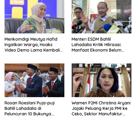
Menkomdigi Meutya Hafid
Menteri ESDM Bahlil
Ingatkan Warga, Hoaks
Lahadalia Kritik Hilirisasi:
Video Demo Lama Kembali
Manfaat Ekonomi Belum
Viral di Medsos
Merata ke Daerah Penghasil
Rosan Roeslani Puja-puji
Wamen P2MI Christina Aryani
Bahlil Lahadalia di
Jajaki Peluang Kerja PMI ke
Peluncuran 10 Bukunya:
Ceko, Sektor Manufaktur
Cerdas, Pantang Menyerah,
hingga Kesehatan Dibidik
Berpikir Jauh ke Depan!