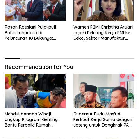
Rosan Roeslani Puja-puji
Wamen P2MI Christina Aryani
Bahlil Lahadalia di
Jajaki Peluang Kerja PMI ke
Peluncuran 10 Bukunya:
Ceko, Sektor Manufaktur
Cerdas, Pantang Menyerah,
hingga Kesehatan Dibidik
Berpikir Jauh ke Depan!
Recommendation for You
Mendukbangga Wihaji
Gubernur Rudy Mas’ud
Ungkap Program Genting
Perkuat Kerja Sama dengan
Bantu Perbaiki Rumah
Jateng untuk Dongkrak PAD
Keluarga Berisiko Stunting
Kaltim