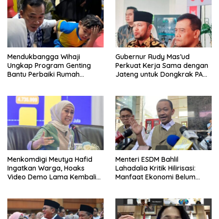
Mendukbangga Wihaji
Gubernur Rudy Mas’ud
Ungkap Program Genting
Perkuat Kerja Sama dengan
Bantu Perbaiki Rumah
Jateng untuk Dongkrak PAD
Keluarga Berisiko Stunting
Kaltim
Menkomdigi Meutya Hafid
Menteri ESDM Bahlil
Ingatkan Warga, Hoaks
Lahadalia Kritik Hilirisasi:
Video Demo Lama Kembali
Manfaat Ekonomi Belum
Viral di Medsos
Merata ke Daerah Penghasil