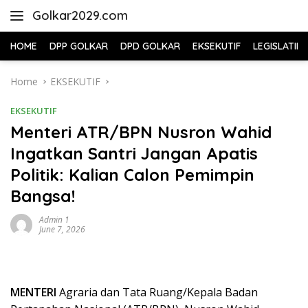
Skip
Golkar2029.com
to
content
HOME
DPP GOLKAR
DPD GOLKAR
EKSEKUTIF
LEGISLATIF
Home
EKSEKUTIF
EKSEKUTIF
Menteri ATR/BPN Nusron Wahid
Ingatkan Santri Jangan Apatis
Politik: Kalian Calon Pemimpin
Bangsa!
Admin 1
June 7, 2026
MENTERI
Agraria dan Tata Ruang/Kepala Badan