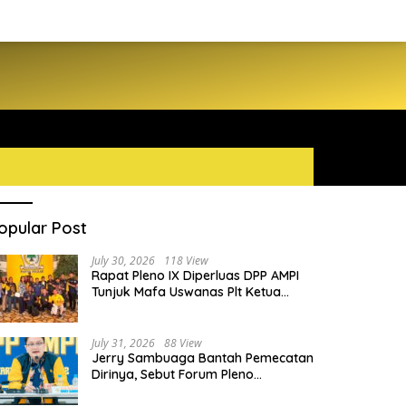
opular Post
July 30, 2026
118 View
Rapat Pleno IX Diperluas DPP AMPI
Tunjuk Mafa Uswanas Plt Ketua
Umum, Desak DPP Partai Golkar
Pecat Jerry Sambuaga
July 31, 2026
88 View
Jerry Sambuaga Bantah Pemecatan
Dirinya, Sebut Forum Pleno
Diperluas AMPI Ilegal