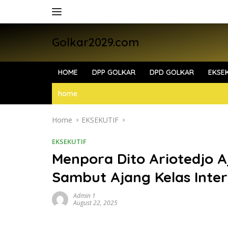
Skip
to
content
Golkar2029.com
HOME
DPP GOLKAR
DPD GOLKAR
EKSEK
home
Home
EKSEKUTIF
EKSEKUTIF
Menpora Dito Ariotedjo 
Sambut Ajang Kelas Inter
Admin 1
August 22, 2025