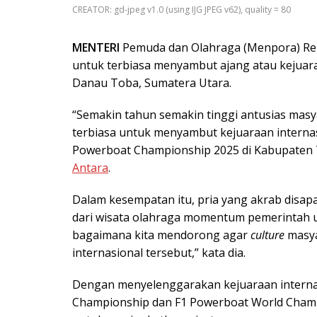
CREATOR: gd-jpeg v1.0 (using IJG JPEG v62), quality = 80
MENTERI
Pemuda dan Olahraga (Menpora) Rep
untuk terbiasa menyambut ajang atau kejuaraa
Danau Toba, Sumatera Utara.
“Semakin tahun semakin tinggi antusias mas
terbiasa untuk menyambut kejuaraan internasi
Powerboat Championship 2025 di Kabupaten To
Antara
.
Dalam kesempatan itu, pria yang akrab disap
dari wisata olahraga momentum pemerintah un
bagaimana kita mendorong agar
culture
masya
internasional tersebut,” kata dia.
Dengan menyelenggarakan kejuaraan internas
Championship dan F1 Powerboat World Champ