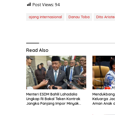
Post Views:
94
ajang internasional
Danau Toba
Dito Ariot
Read Also
Mendukbangg
Menteri ESDM Bahlil Lahadalia
Keluarga Jad
Ungkap RI Bakal Teken Kontrak
Aman Anak di
Jangka Panjang Impor Minyak
GERNAS RAN
Mentah Rusia