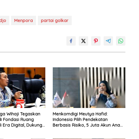
edjo
Menpora
partai golkar
a Wihaji Tegaskan
Menkomdigi Meutya Hafid:
i Fondasi Ruang
Indonesia Pilih Pendekatan
 Era Digital, Dukung
Berbasis Risiko, 5 Juta Akun Anak
A
Berhasil Diturunkan