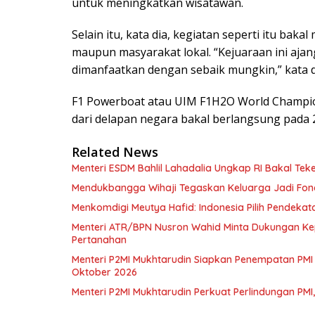
untuk meningkatkan wisatawan.
Selain itu, kata dia, kegiatan seperti itu ba
maupun masyarakat lokal. “Kejuaraan ini ajang 
dimanfaatkan dengan sebaik mungkin,” kata d
F1 Powerboat atau UIM F1H2O World Champion
dari delapan negara bakal berlangsung pada 2
Related News
Menteri ESDM Bahlil Lahadalia Ungkap RI Bakal Te
Mendukbangga Wihaji Tegaskan Keluarga Jadi Fon
Menkomdigi Meutya Hafid: Indonesia Pilih Pendekata
Menteri ATR/BPN Nusron Wahid Minta Dukungan Ke
Pertanahan
Menteri P2MI Mukhtarudin Siapkan Penempatan PMI 
Oktober 2026
Menteri P2MI Mukhtarudin Perkuat Perlindungan PMI