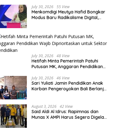
July 30, 2026
55 View
Menkomdigi Meutya Hafid Bongkar
Modus Baru Radikalisme Digital,
Rekrut Korban Lewat Iming-iming
Bantuan
July 30, 2026
48 View
Hetifah Minta Pemerintah Patuhi
Putusan MK, Anggaran Pendidikan
Wajib Diprioritaskan untuk Sektor
Pendidikan
July 30, 2026
46 View
Sari Yuliati Jamin Pendidikan Anak
Korban Pengeroyokan Bali Berlanjut
sampai Perguruan Tinggi
August 3, 2026
42 View
Said Aldi Al Idrus: Rapimnas dan
Munas X AMPI Harus Segera Digelar
demi Konsolidasi Organisasi