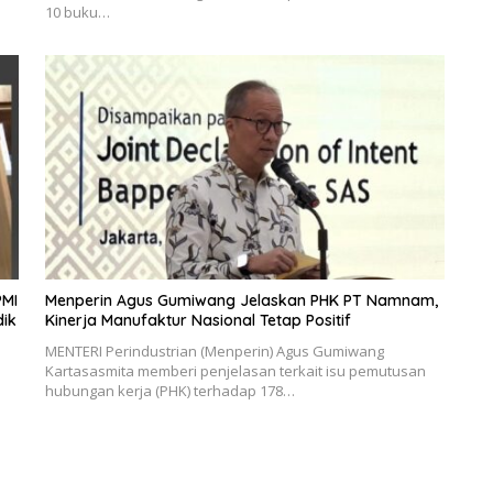
10 buku…
PMI
Menperin Agus Gumiwang Jelaskan PHK PT Namnam,
dik
Kinerja Manufaktur Nasional Tetap Positif
MENTERI Perindustrian (Menperin) Agus Gumiwang
Kartasasmita memberi penjelasan terkait isu pemutusan
hubungan kerja (PHK) terhadap 178…