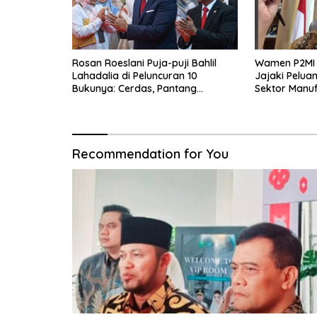
Rosan Roeslani Puja-puji Bahlil
Wamen P2MI C
Lahadalia di Peluncuran 10
Jajaki Pelua
Bukunya: Cerdas, Pantang
Sektor Manuf
Menyerah, Berpikir Jauh ke Depan!
Kesehatan Di
Recommendation for You