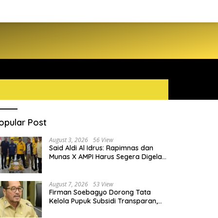
opular Post
August 3, 2026
56 View
Said Aldi Al Idrus: Rapimnas dan
Munas X AMPI Harus Segera Digelar
demi Konsolidasi Organisasi
August 7, 2026
53 View
Firman Soebagyo Dorong Tata
Kelola Pupuk Subsidi Transparan,
PUD dan PPTS Tetap Diberdayakan