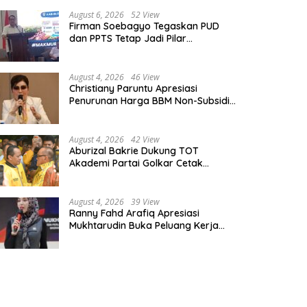
August 6, 2026
52 View
Firman Soebagyo Tegaskan PUD
dan PPTS Tetap Jadi Pilar
Penyaluran Pupuk Bersubsidi
August 4, 2026
46 View
Christiany Paruntu Apresiasi
Penurunan Harga BBM Non-Subsidi,
Nilai Kebijakan ESDM Makin Adaptif
August 4, 2026
42 View
Aburizal Bakrie Dukung TOT
Akademi Partai Golkar Cetak
Instruktur Berkompetensi Tinggi
August 4, 2026
39 View
Ranny Fahd Arafiq Apresiasi
Mukhtarudin Buka Peluang Kerja
Skilled Worker Indonesia di Albania