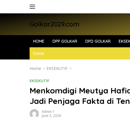
Skip
to
content
Golkar2029.com
HOME
DPP GOLKAR
DPD GOLKAR
EKSEK
home
Home
EKSEKUTIF
EKSEKUTIF
Menkomdigi Meutya Hafi
Jadi Penjaga Fakta di Te
Admin 1
June 5, 2026