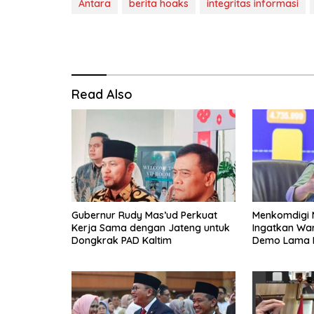
Antara
berita hoaks
integritas informasi
Read Also
Gubernur Rudy Mas’ud Perkuat
Menkomdigi 
Kerja Sama dengan Jateng untuk
Ingatkan Wa
Dongkrak PAD Kaltim
Demo Lama Ke
Medsos