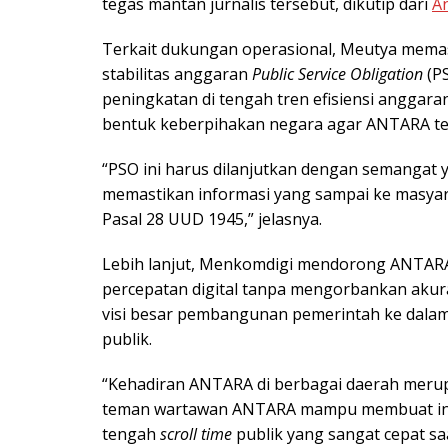
tegas mantan jurnalis tersebut, dikutip dari
A
Terkait dukungan operasional, Meutya mem
stabilitas anggaran
Public Service Obligation
(P
peningkatan di tengah tren efisiensi anggaran
bentuk keberpihakan negara agar ANTARA tet
“PSO ini harus dilanjutkan dengan semangat y
memastikan informasi yang sampai ke masyar
Pasal 28 UUD 1945,” jelasnya.
Lebih lanjut, Menkomdigi mendorong ANTARA
percepatan digital tanpa mengorbankan ak
visi besar pembangunan pemerintah ke dalam 
publik.
“Kehadiran ANTARA di berbagai daerah meru
teman wartawan ANTARA mampu membuat infor
tengah
scroll time
publik yang sangat cepat saa