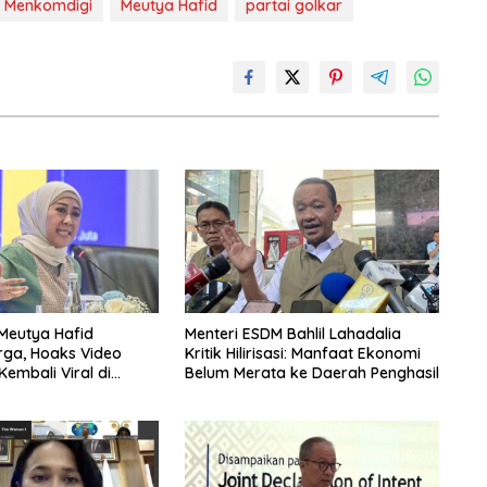
Menkomdigi
Meutya Hafid
partai golkar
Meutya Hafid
Menteri ESDM Bahlil Lahadalia
rga, Hoaks Video
Kritik Hilirisasi: Manfaat Ekonomi
mbali Viral di
Belum Merata ke Daerah Penghasil