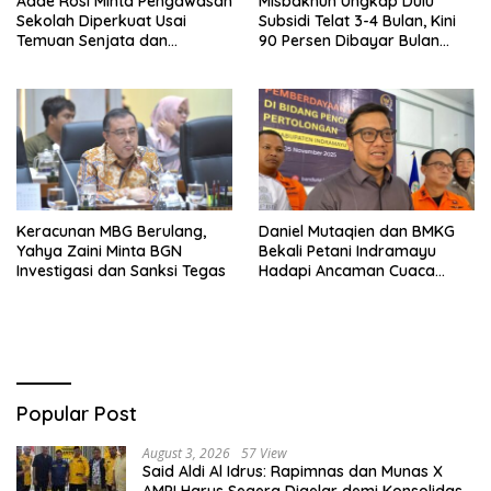
Adde Rosi Minta Pengawasan
Misbakhun Ungkap Dulu
Sekolah Diperkuat Usai
Subsidi Telat 3-4 Bulan, Kini
Temuan Senjata dan
90 Persen Dibayar Bulan
Narkotika
Berikutnya
Keracunan MBG Berulang,
Daniel Mutaqien dan BMKG
Yahya Zaini Minta BGN
Bekali Petani Indramayu
Investigasi dan Sanksi Tegas
Hadapi Ancaman Cuaca
Ekstrem
Popular Post
August 3, 2026
57 View
Said Aldi Al Idrus: Rapimnas dan Munas X
AMPI Harus Segera Digelar demi Konsolidasi