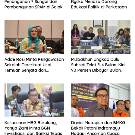
Penanganan 7 Sungai dan
Rycko Menoza Dorong
Pembangunan SPAM di Solok
Edukasi Politik di Perkotaan
Adde Rosi Minta Pengawasan
Misbakhun Ungkap Dulu
Sekolah Diperkuat Usai
Subsidi Telat 3-4 Bulan, Kini
Temuan Senjata dan
90 Persen Dibayar Bulan
Narkotika
Berikutnya
Keracunan MBG Berulang,
Daniel Mutaqien dan BMKG
Yahya Zaini Minta BGN
Bekali Petani Indramayu
Investigasi dan Sanksi Tegas
Hadapi Ancaman Cuaca