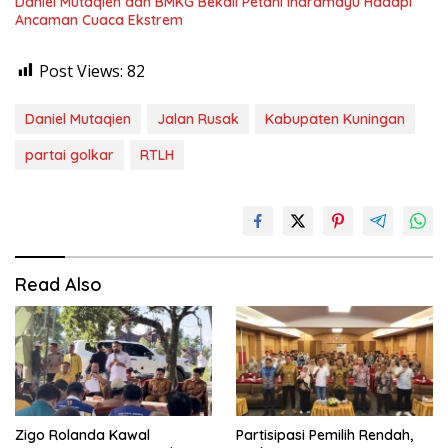
Daniel Mutaqien dan BMKG Bekali Petani Indramayu Hadapi
Ancaman Cuaca Ekstrem
Post Views:
82
Daniel Mutaqien
Jalan Rusak
Kabupaten Kuningan
partai golkar
RTLH
Read Also
Zigo Rolanda Kawal
Partisipasi Pemilih Rendah,