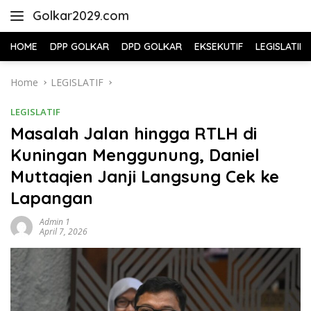
Skip
Golkar2029.com
to
content
HOME
DPP GOLKAR
DPD GOLKAR
EKSEKUTIF
LEGISLATIF
Home
LEGISLATIF
LEGISLATIF
Masalah Jalan hingga RTLH di
Kuningan Menggunung, Daniel
Muttaqien Janji Langsung Cek ke
Lapangan
Admin 1
April 7, 2026