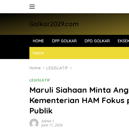
Skip
to
content
Golkar2029.com
HOME
DPP GOLKAR
DPD GOLKAR
EKSEK
home
Home
LEGISLATIF
LEGISLATIF
Maruli Siahaan Minta Ang
Kementerian HAM Fokus 
Publik
Admin 1
June 11, 2026