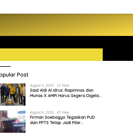
opular Post
August 3, 2026
52 View
Said Aldi Al Idrus: Rapimnas dan
Munas X AMPI Harus Segera Digelar
demi Konsolidasi Organisasi
August 6, 2026
47 View
Firman Soebagyo Tegaskan PUD
dan PPTS Tetap Jadi Pilar
Penyaluran Pupuk Bersubsidi