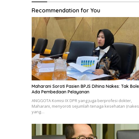
Recommendation for You
Maharani Soroti Pasien BPJS Dihina Nakes: Tak Bol
Ada Pembedaan Pelayanan
ANGGOTA Komisi IX DPR yang juga berprofesi dokter,
Maharani, menyoroti sejumlah tenaga kesehatan (nakes
yang…