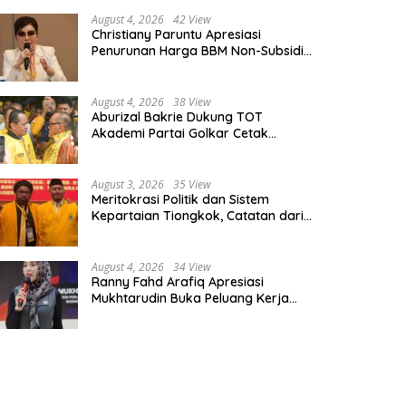
August 4, 2026
42 View
Christiany Paruntu Apresiasi
Penurunan Harga BBM Non-Subsidi,
Nilai Kebijakan ESDM Makin Adaptif
August 4, 2026
38 View
Aburizal Bakrie Dukung TOT
Akademi Partai Golkar Cetak
Instruktur Berkompetensi Tinggi
August 3, 2026
35 View
Meritokrasi Politik dan Sistem
Kepartaian Tiongkok, Catatan dari
Sekolah Partai Pusat PKT
August 4, 2026
34 View
Ranny Fahd Arafiq Apresiasi
Mukhtarudin Buka Peluang Kerja
Skilled Worker Indonesia di Albania