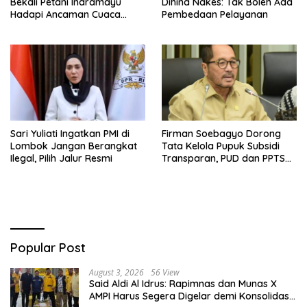
Bekali Petani Indramayu
Dihina Nakes: Tak Boleh Ada
Hadapi Ancaman Cuaca
Pembedaan Pelayanan
Ekstrem
Sari Yuliati Ingatkan PMI di
Firman Soebagyo Dorong
Lombok Jangan Berangkat
Tata Kelola Pupuk Subsidi
Ilegal, Pilih Jalur Resmi
Transparan, PUD dan PPTS
Tetap Diberdayakan
Popular Post
August 3, 2026
56 View
Said Aldi Al Idrus: Rapimnas dan Munas X
AMPI Harus Segera Digelar demi Konsolidasi