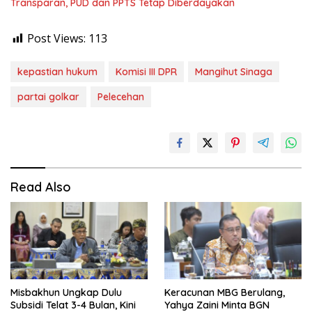
Transparan, PUD dan PPTS Tetap Diberdayakan
Post Views:
113
kepastian hukum
Komisi III DPR
Mangihut Sinaga
partai golkar
Pelecehan
Read Also
Misbakhun Ungkap Dulu
Keracunan MBG Berulang,
Subsidi Telat 3-4 Bulan, Kini
Yahya Zaini Minta BGN