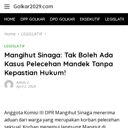
Skip
Golkar2029.com
to
content
HOME
DPP GOLKAR
DPD GOLKAR
EKSEKUTIF
LEGISLATIF
Home
LEGISLATIF
LEGISLATIF
Mangihut Sinaga: Tak Boleh Ada
Kasus Pelecehan Mandek Tanpa
Kepastian Hukum!
Admin 2
April 2, 2026
Anggota Komisi III DPR Mangihut Sinaga menerima
aduan dari warga yang merupakan korban pelecehan
seksual. Korban menemui langsung Mangiut di