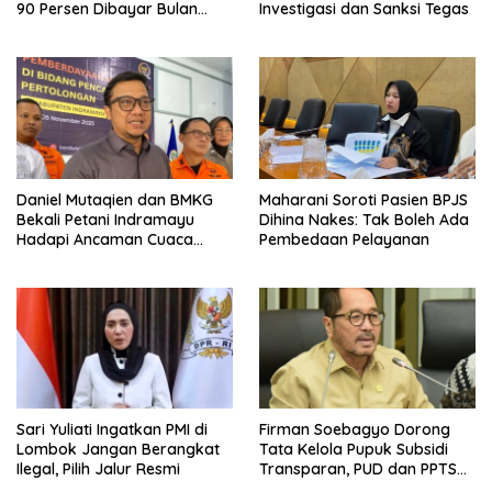
90 Persen Dibayar Bulan
Investigasi dan Sanksi Tegas
Berikutnya
Daniel Mutaqien dan BMKG
Maharani Soroti Pasien BPJS
Bekali Petani Indramayu
Dihina Nakes: Tak Boleh Ada
Hadapi Ancaman Cuaca
Pembedaan Pelayanan
Ekstrem
Sari Yuliati Ingatkan PMI di
Firman Soebagyo Dorong
Lombok Jangan Berangkat
Tata Kelola Pupuk Subsidi
Ilegal, Pilih Jalur Resmi
Transparan, PUD dan PPTS
Tetap Diberdayakan