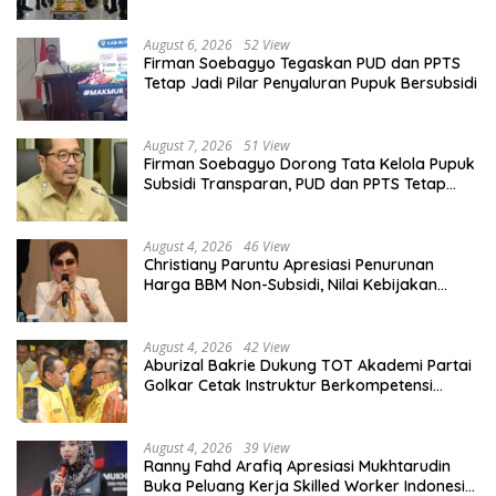
Organisasi
August 6, 2026
52 View
Firman Soebagyo Tegaskan PUD dan PPTS
Tetap Jadi Pilar Penyaluran Pupuk Bersubsidi
August 7, 2026
51 View
Firman Soebagyo Dorong Tata Kelola Pupuk
Subsidi Transparan, PUD dan PPTS Tetap
Diberdayakan
August 4, 2026
46 View
Christiany Paruntu Apresiasi Penurunan
Harga BBM Non-Subsidi, Nilai Kebijakan
ESDM Makin Adaptif
August 4, 2026
42 View
Aburizal Bakrie Dukung TOT Akademi Partai
Golkar Cetak Instruktur Berkompetensi
Tinggi
August 4, 2026
39 View
Ranny Fahd Arafiq Apresiasi Mukhtarudin
Buka Peluang Kerja Skilled Worker Indonesia