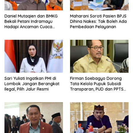
Daniel Mutaqien dan BMKG
Maharani Soroti Pasien BPJS
Bekali Petani Indramayu
Dihina Nakes: Tak Boleh Ada
Hadapi Ancaman Cuaca
Pembedaan Pelayanan
Ekstrem
Sari Yuliati Ingatkan PMI di
Firman Soebagyo Dorong
Lombok Jangan Berangkat
Tata Kelola Pupuk Subsidi
Ilegal, Pilih Jalur Resmi
Transparan, PUD dan PPTS
Tetap Diberdayakan