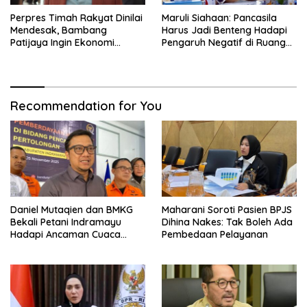
Perpres Timah Rakyat Dinilai
Maruli Siahaan: Pancasila
Mendesak, Bambang
Harus Jadi Benteng Hadapi
Patijaya Ingin Ekonomi
Pengaruh Negatif di Ruang
Belitung Kembali Bergerak
Digital
Recommendation for You
Daniel Mutaqien dan BMKG
Maharani Soroti Pasien BPJS
Bekali Petani Indramayu
Dihina Nakes: Tak Boleh Ada
Hadapi Ancaman Cuaca
Pembedaan Pelayanan
Ekstrem