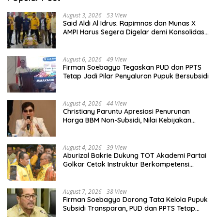
August 3, 2026
53 View
Said Aldi Al Idrus: Rapimnas dan Munas X
AMPI Harus Segera Digelar demi Konsolidasi
Organisasi
August 6, 2026
49 View
Firman Soebagyo Tegaskan PUD dan PPTS
Tetap Jadi Pilar Penyaluran Pupuk Bersubsidi
August 4, 2026
44 View
Christiany Paruntu Apresiasi Penurunan
Harga BBM Non-Subsidi, Nilai Kebijakan
ESDM Makin Adaptif
August 4, 2026
39 View
Aburizal Bakrie Dukung TOT Akademi Partai
Golkar Cetak Instruktur Berkompetensi
Tinggi
August 7, 2026
38 View
Firman Soebagyo Dorong Tata Kelola Pupuk
Subsidi Transparan, PUD dan PPTS Tetap