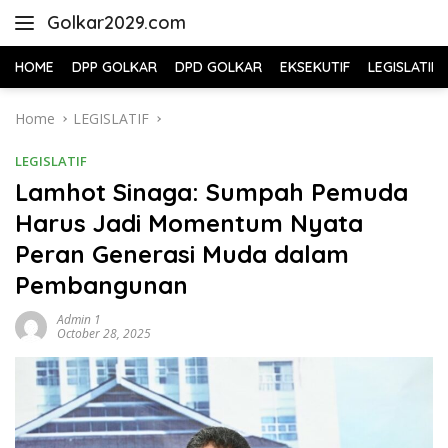
Skip
Golkar2029.com
to
content
HOME
DPP GOLKAR
DPD GOLKAR
EKSEKUTIF
LEGISLATIF
Home
LEGISLATIF
LEGISLATIF
Lamhot Sinaga: Sumpah Pemuda
Harus Jadi Momentum Nyata
Peran Generasi Muda dalam
Pembangunan
Admin 1
October 28, 2025