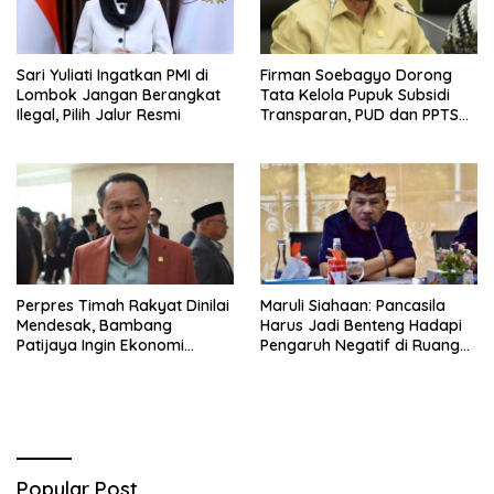
Sari Yuliati Ingatkan PMI di
Firman Soebagyo Dorong
Lombok Jangan Berangkat
Tata Kelola Pupuk Subsidi
Ilegal, Pilih Jalur Resmi
Transparan, PUD dan PPTS
Tetap Diberdayakan
Perpres Timah Rakyat Dinilai
Maruli Siahaan: Pancasila
Mendesak, Bambang
Harus Jadi Benteng Hadapi
Patijaya Ingin Ekonomi
Pengaruh Negatif di Ruang
Belitung Kembali Bergerak
Digital
Popular Post