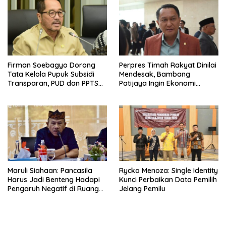
Firman Soebagyo Dorong
Perpres Timah Rakyat Dinilai
Tata Kelola Pupuk Subsidi
Mendesak, Bambang
Transparan, PUD dan PPTS
Patijaya Ingin Ekonomi
Tetap Diberdayakan
Belitung Kembali Bergerak
Maruli Siahaan: Pancasila
Rycko Menoza: Single Identity
Harus Jadi Benteng Hadapi
Kunci Perbaikan Data Pemilih
Pengaruh Negatif di Ruang
Jelang Pemilu
Digital