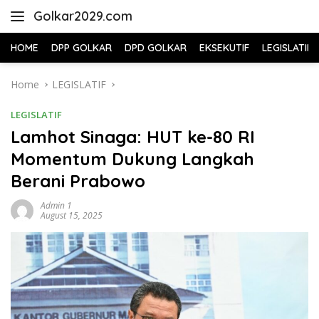
Skip
Golkar2029.com
to
content
HOME
DPP GOLKAR
DPD GOLKAR
EKSEKUTIF
LEGISLATIF
Home
LEGISLATIF
LEGISLATIF
Lamhot Sinaga: HUT ke-80 RI
Momentum Dukung Langkah
Berani Prabowo
Admin 1
August 15, 2025