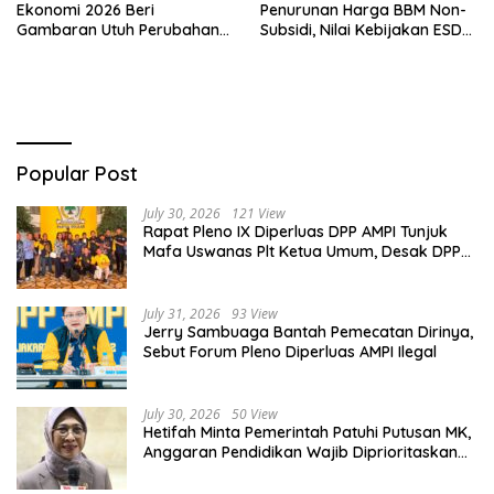
Ekonomi 2026 Beri
Penurunan Harga BBM Non-
Gambaran Utuh Perubahan
Subsidi, Nilai Kebijakan ESDM
Struktur Ekonomi Indonesia
Makin Adaptif
Popular Post
July 30, 2026
121 View
Rapat Pleno IX Diperluas DPP AMPI Tunjuk
Mafa Uswanas Plt Ketua Umum, Desak DPP
Partai Golkar Pecat Jerry Sambuaga
July 31, 2026
93 View
Jerry Sambuaga Bantah Pemecatan Dirinya,
Sebut Forum Pleno Diperluas AMPI Ilegal
July 30, 2026
50 View
Hetifah Minta Pemerintah Patuhi Putusan MK,
Anggaran Pendidikan Wajib Diprioritaskan
untuk Sektor Pendidikan