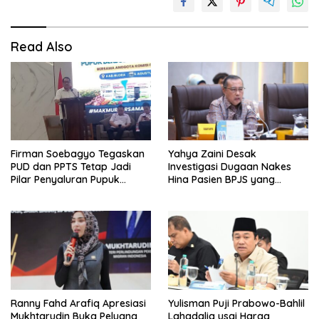
Read Also
Firman Soebagyo Tegaskan
Yahya Zaini Desak
PUD dan PPTS Tetap Jadi
Investigasi Dugaan Nakes
Pilar Penyaluran Pupuk
Hina Pasien BPJS yang
Bersubsidi
Meninggal usai Tunggu
Kamar 8 Jam
Ranny Fahd Arafiq Apresiasi
Yulisman Puji Prabowo-Bahlil
Mukhtarudin Buka Peluang
Lahadalia usai Harga