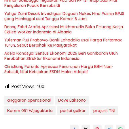
Firman Soebagyo Tegaskan PUD dan PPTS Tetap Jadi Pilar
Penyaluran Pupuk Bersubsidi
Yahya Zaini Desak Investigasi Dugaan Nakes Hina Pasien BPJS
yang Meninggal usai Tunggu Kamar 8 Jam
Ranny Fahd Arafiq Apresiasi Mukhtarudin Buka Peluang Kerja
Skilled Worker Indonesia di Albania
Yulisman Puji Prabowo-Bahlil Lahadalia usai Harga Pertamax
Turun, Sebut Berpihak ke Masyarakat
Adela Kanasya: Sensus Ekonomi 2026 Beri Gambaran Utuh
Perubahan Struktur Ekonomi Indonesia
Christiany Paruntu Apresiasi Penurunan Harga BBM Non-
Subsidi, Nilai Kebijakan ESDM Makin Adaptif
Post Views:
100
anggaran operasional
Dave Laksono
Korem 051 Wijayakarta
partai golkar
prajurit TNI