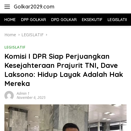
Skip
Golkar2029.com
to
content
HOME
DPP GOLKAR
DPD GOLKAR
EKSEKUTIF
LEGISLATIF
Home
LEGISLATIF
LEGISLATIF
Komisi I DPR Siap Perjuangkan
Kesejahteraan Prajurit TNI, Dave
Laksono: Hidup Layak Adalah Hak
Mereka
Admin 1
November 6, 2025