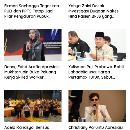
Firman Soebagyo Tegaskan
Yahya Zaini Desak
PUD dan PPTS Tetap Jadi
Investigasi Dugaan Nakes
Pilar Penyaluran Pupuk
Hina Pasien BPJS yang
Bersubsidi
Meninggal usai Tunggu
Kamar 8 Jam
Ranny Fahd Arafiq Apresiasi
Yulisman Puji Prabowo-Bahlil
Mukhtarudin Buka Peluang
Lahadalia usai Harga
Kerja Skilled Worker
Pertamax Turun, Sebut
Indonesia di Albania
Berpihak ke Masyarakat
Adela Kanasya: Sensus
Christiany Paruntu Apresiasi