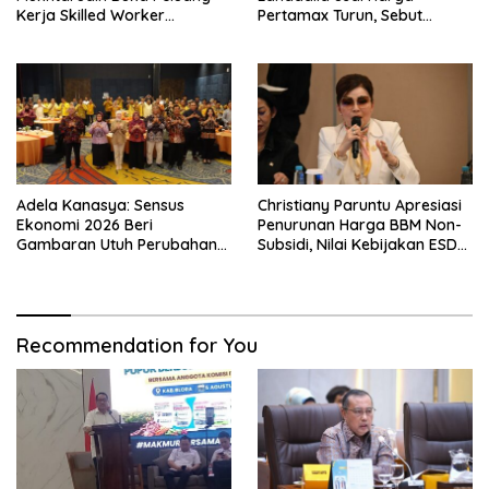
Kerja Skilled Worker
Pertamax Turun, Sebut
Indonesia di Albania
Berpihak ke Masyarakat
Adela Kanasya: Sensus
Christiany Paruntu Apresiasi
Ekonomi 2026 Beri
Penurunan Harga BBM Non-
Gambaran Utuh Perubahan
Subsidi, Nilai Kebijakan ESDM
Struktur Ekonomi Indonesia
Makin Adaptif
Recommendation for You