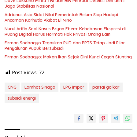
Dave Laksono Minta TNI dan BIN Perkuat Deteksi Dini demi
Jaga Stabilitas Nasional
Adrianus Asia Sidot Nilai Pemerintah Belum Siap Hadapi
Ancaman Karhutla Akibat El Nino
Nurul Arifin Soal Kasus Bryan Ebem: Kebebasan Ekspresi di
Ruang Digital Harus Hormati Hak Privasi Orang Lain
Firman Soebagyo Tegaskan PUD dan PPTS Tetap Jadi Pilar
Penyaluran Pupuk Bersubsidi
Firman Soebagyo: Makan Ikan Sejak Dini Kunci Cegah Stunting
Post Views:
72
CNG
Lamhot Sinaga
LPG impor
partai golkar
subsidi energi