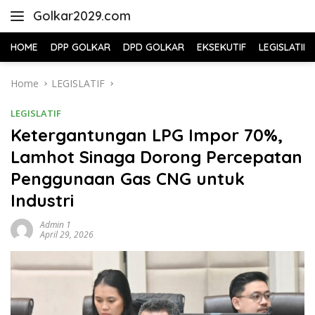
Skip
Golkar2029.com
to
content
HOME
DPP GOLKAR
DPD GOLKAR
EKSEKUTIF
LEGISLATIF
Home
LEGISLATIF
LEGISLATIF
Ketergantungan LPG Impor 70%,
Lamhot Sinaga Dorong Percepatan
Penggunaan Gas CNG untuk
Industri
Admin 1
April 29, 2026