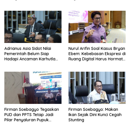
Adrianus Asia Sidot Nilai
Nurul Arifin Soal Kasus Bryan
Pemerintah Belum Siap
Ebem: Kebebasan Ekspresi di
Hadapi Ancaman Karhutla
Ruang Digital Harus Hormati
Akibat El Nino
Hak Privasi Orang Lain
Firman Soebagyo Tegaskan
Firman Soebagyo: Makan
PUD dan PPTS Tetap Jadi
Ikan Sejak Dini Kunci Cegah
Pilar Penyaluran Pupuk
Stunting
Bersubsidi