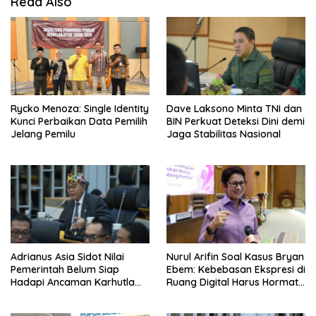
Read Also
Rycko Menoza: Single Identity
Dave Laksono Minta TNI dan
Kunci Perbaikan Data Pemilih
BIN Perkuat Deteksi Dini demi
Jelang Pemilu
Jaga Stabilitas Nasional
Adrianus Asia Sidot Nilai
Nurul Arifin Soal Kasus Bryan
Pemerintah Belum Siap
Ebem: Kebebasan Ekspresi di
Hadapi Ancaman Karhutla
Ruang Digital Harus Hormati
Akibat El Nino
Hak Privasi Orang Lain