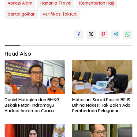
Aprozi Alam
Hanania Travel
Kementerian Haji
partai golkar
verifikasi faktual
Read Also
Daniel Mutaqien dan BMKG
Maharani Soroti Pasien BPJS
Bekali Petani Indramayu
Dihina Nakes: Tak Boleh Ada
Hadapi Ancaman Cuaca
Pembedaan Pelayanan
Ekstrem