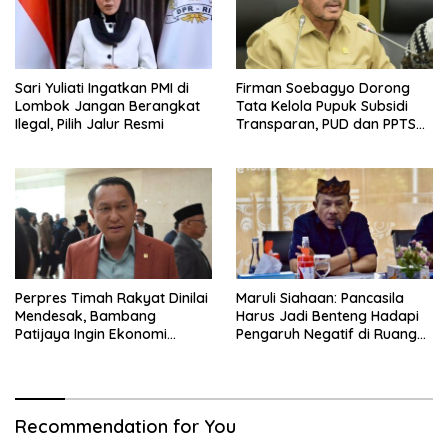
Sari Yuliati Ingatkan PMI di
Firman Soebagyo Dorong
Lombok Jangan Berangkat
Tata Kelola Pupuk Subsidi
Ilegal, Pilih Jalur Resmi
Transparan, PUD dan PPTS
Tetap Diberdayakan
Perpres Timah Rakyat Dinilai
Maruli Siahaan: Pancasila
Mendesak, Bambang
Harus Jadi Benteng Hadapi
Patijaya Ingin Ekonomi
Pengaruh Negatif di Ruang
Belitung Kembali Bergerak
Digital
Recommendation for You