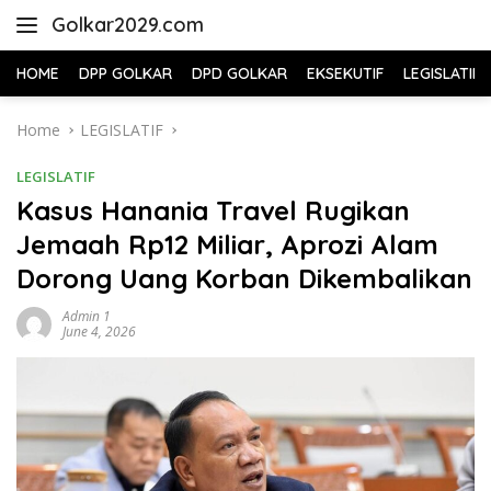
Skip
Golkar2029.com
to
content
HOME
DPP GOLKAR
DPD GOLKAR
EKSEKUTIF
LEGISLATIF
Home
LEGISLATIF
LEGISLATIF
Kasus Hanania Travel Rugikan
Jemaah Rp12 Miliar, Aprozi Alam
Dorong Uang Korban Dikembalikan
Admin 1
June 4, 2026