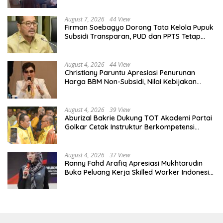
August 7, 2026
44 View
Firman Soebagyo Dorong Tata Kelola Pupuk
Subsidi Transparan, PUD dan PPTS Tetap
Diberdayakan
August 4, 2026
44 View
Christiany Paruntu Apresiasi Penurunan
Harga BBM Non-Subsidi, Nilai Kebijakan
ESDM Makin Adaptif
August 4, 2026
39 View
Aburizal Bakrie Dukung TOT Akademi Partai
Golkar Cetak Instruktur Berkompetensi
Tinggi
August 4, 2026
37 View
Ranny Fahd Arafiq Apresiasi Mukhtarudin
Buka Peluang Kerja Skilled Worker Indonesia
di Albania