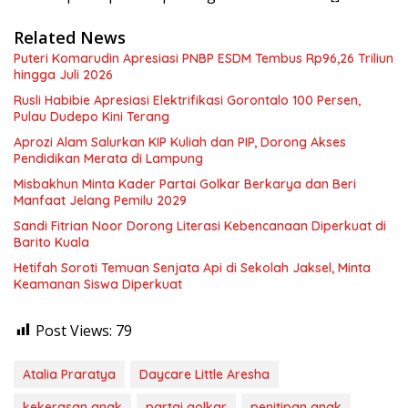
Related News
Puteri Komarudin Apresiasi PNBP ESDM Tembus Rp96,26 Triliun
hingga Juli 2026
Rusli Habibie Apresiasi Elektrifikasi Gorontalo 100 Persen,
Pulau Dudepo Kini Terang
Aprozi Alam Salurkan KIP Kuliah dan PIP, Dorong Akses
Pendidikan Merata di Lampung
Misbakhun Minta Kader Partai Golkar Berkarya dan Beri
Manfaat Jelang Pemilu 2029
Sandi Fitrian Noor Dorong Literasi Kebencanaan Diperkuat di
Barito Kuala
Hetifah Soroti Temuan Senjata Api di Sekolah Jaksel, Minta
Keamanan Siswa Diperkuat
Post Views:
79
Atalia Praratya
Daycare Little Aresha
kekerasan anak
partai golkar
penitipan anak