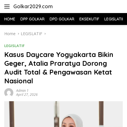
Skip
Golkar2029.com
to
content
HOME
DPP GOLKAR
DPD GOLKAR
EKSEKUTIF
LEGISLATIF
Home
LEGISLATIF
LEGISLATIF
Kasus Daycare Yogyakarta Bikin
Geger, Atalia Praratya Dorong
Audit Total & Pengawasan Ketat
Nasional
Admin 1
April 27, 2026