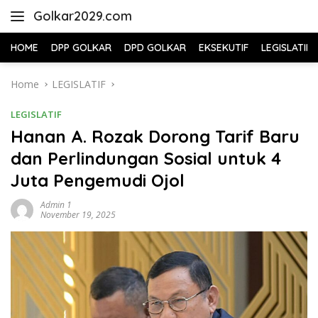
Skip
Golkar2029.com
to
content
HOME
DPP GOLKAR
DPD GOLKAR
EKSEKUTIF
LEGISLATIF
Home
LEGISLATIF
LEGISLATIF
Hanan A. Rozak Dorong Tarif Baru
dan Perlindungan Sosial untuk 4
Juta Pengemudi Ojol
Admin 1
November 19, 2025