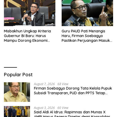
Misbakhun Ungkap Kriteria
Guru PAUD Pati Menangis
Gubernur BI Baru: Harus
Haru, Firman Soebagyo
Mampu Dorong Ekonomi
Pastikan Perjuangan Masuk
Tumbuh 8 Persen
RUU Sisdiknas
Popular Post
August 7, 2026
68 View
Firman Soebagyo Dorong Tata Kelola Pupuk
Subsidi Transparan, PUD dan PPTS Tetap
Diberdayakan
August 3, 2026
60 View
Said Aldi Al Idrus: Rapimnas dan Munas X
AMPI Harus Segera Digelar demi Konsolidasi