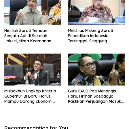
Hetifah Soroti Temuan
Melchias Mekeng Soroti
Senjata Api di Sekolah
Pendidikan Indonesia
Jaksel, Minta Keamanan
Tertinggal, Singgung
Siswa Diperkuat
Malaysia hingga Vietnam
Misbakhun Ungkap Kriteria
Guru PAUD Pati Menangis
Gubernur BI Baru: Harus
Haru, Firman Soebagyo
Mampu Dorong Ekonomi
Pastikan Perjuangan Masuk
Tumbuh 8 Persen
RUU Sisdiknas
Recommendation for You