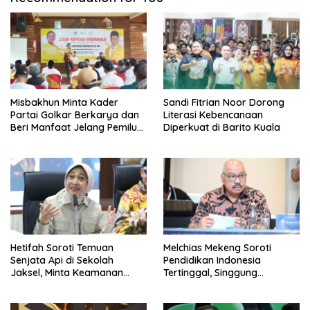
Misbakhun Minta Kader
Sandi Fitrian Noor Dorong
Partai Golkar Berkarya dan
Literasi Kebencanaan
Beri Manfaat Jelang Pemilu
Diperkuat di Barito Kuala
2029
Hetifah Soroti Temuan
Melchias Mekeng Soroti
Senjata Api di Sekolah
Pendidikan Indonesia
Jaksel, Minta Keamanan
Tertinggal, Singgung
Siswa Diperkuat
Malaysia hingga Vietnam