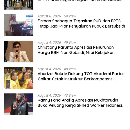
Organisasi
August 6, 2026
59 View
Firman Soebagyo Tegaskan PUD dan PPTS
Tetap Jadi Pilar Penyaluran Pupuk Bersubsidi
August 4, 2026
49 View
Christiany Paruntu Apresiasi Penurunan
Harga BBM Non-Subsidi, Nilai Kebijakan
ESDM Makin Adaptif
August 4, 2026
48 View
Aburizal Bakrie Dukung TOT Akademi Partai
Golkar Cetak Instruktur Berkompetensi
Tinggi
August 4, 2026
43 View
Ranny Fahd Arafiq Apresiasi Mukhtarudin
Buka Peluang Kerja Skilled Worker Indonesia
di Albania