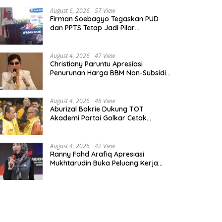
August 6, 2026
57 View
Firman Soebagyo Tegaskan PUD
dan PPTS Tetap Jadi Pilar
Penyaluran Pupuk Bersubsidi
August 4, 2026
47 View
Christiany Paruntu Apresiasi
Penurunan Harga BBM Non-Subsidi,
Nilai Kebijakan ESDM Makin Adaptif
August 4, 2026
46 View
Aburizal Bakrie Dukung TOT
Akademi Partai Golkar Cetak
Instruktur Berkompetensi Tinggi
August 4, 2026
42 View
Ranny Fahd Arafiq Apresiasi
Mukhtarudin Buka Peluang Kerja
Skilled Worker Indonesia di Albania