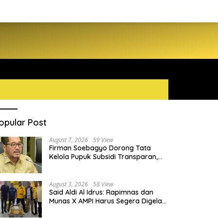
opular Post
August 7, 2026
59 View
Firman Soebagyo Dorong Tata
Kelola Pupuk Subsidi Transparan,
PUD dan PPTS Tetap Diberdayakan
August 3, 2026
58 View
Said Aldi Al Idrus: Rapimnas dan
Munas X AMPI Harus Segera Digelar
demi Konsolidasi Organisasi