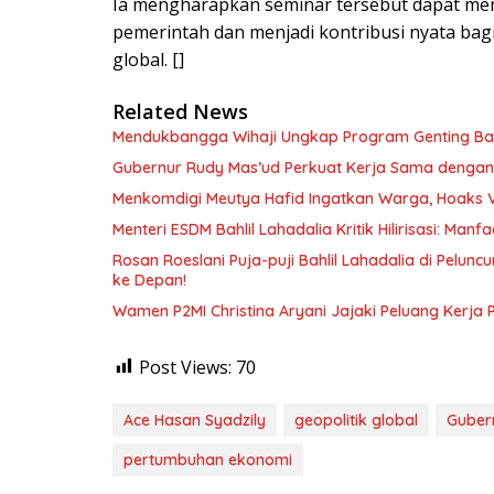
Ia mengharapkan seminar tersebut dapat me
pemerintah dan menjadi kontribusi nyata bag
global. []
Related News
Mendukbangga Wihaji Ungkap Program Genting Bant
Gubernur Rudy Mas’ud Perkuat Kerja Sama dengan
Menkomdigi Meutya Hafid Ingatkan Warga, Hoaks 
Menteri ESDM Bahlil Lahadalia Kritik Hilirisasi: Ma
Rosan Roeslani Puja-puji Bahlil Lahadalia di Pelun
ke Depan!
Wamen P2MI Christina Aryani Jajaki Peluang Kerja 
Post Views:
70
Ace Hasan Syadzily
geopolitik global
Guber
pertumbuhan ekonomi