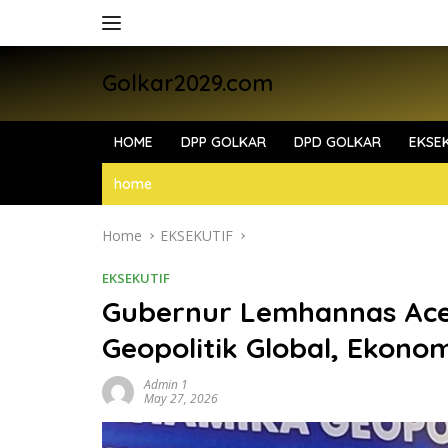
Skip
to
content
Golkar2029.com
HOME
DPP GOLKAR
DPD GOLKAR
EKSEK
home
Home
EKSEKUTIF
EKSEKUTIF
Gubernur Lemhannas Ace
Geopolitik Global, Ekono
Admin 1
May 27, 2026