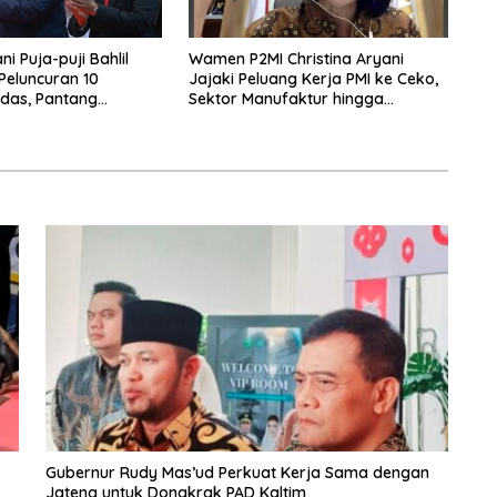
i Puja-puji Bahlil
Wamen P2MI Christina Aryani
 Peluncuran 10
Jajaki Peluang Kerja PMI ke Ceko,
das, Pantang
Sektor Manufaktur hingga
rpikir Jauh ke Depan!
Kesehatan Dibidik
Gubernur Rudy Mas’ud Perkuat Kerja Sama dengan
Jateng untuk Dongkrak PAD Kaltim