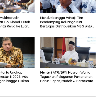
 Mukhtarudin
Mendukbangga Wihaji: Tim
MK Go Global Cetak
Pendamping Keluarga Kini
enta Kerja ke Luar
Bertugas Distribusikan MBG untuk
Ibu Hamil dan Balita
rtarto Ungkap
Menteri ATR/BPN Nusron Wahid
ster II 2026, Ada
Tegaskan Pelayanan Pertanahan
gan hingga Diskon
Harus Cepat, Mudah & Berorientasi
 Nataru
pada Masyarakat