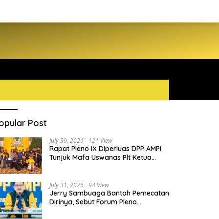
opular Post
July 30, 2026
121 View
Rapat Pleno IX Diperluas DPP AMPI
Tunjuk Mafa Uswanas Plt Ketua
Umum, Desak DPP Partai Golkar
Pecat Jerry Sambuaga
July 31, 2026
94 View
Jerry Sambuaga Bantah Pemecatan
Dirinya, Sebut Forum Pleno
Diperluas AMPI Ilegal