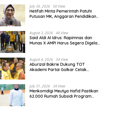
July 30, 2026
50 View
Hetifah Minta Pemerintah Patuhi
Putusan MK, Anggaran Pendidikan
Wajib Diprioritaskan untuk Sektor
Pendidikan
August 3, 2026
48 View
Said Aldi Al Idrus: Rapimnas dan
Munas X AMPI Harus Segera Digelar
demi Konsolidasi Organisasi
August 4, 2026
34 View
Aburizal Bakrie Dukung TOT
Akademi Partai Golkar Cetak
Instruktur Berkompetensi Tinggi
July 31, 2026
34 View
Menkomdigi Meutya Hafid Pastikan
62.000 Rumah Subsidi Program
Prabowo Dilengkapi Akses Internet