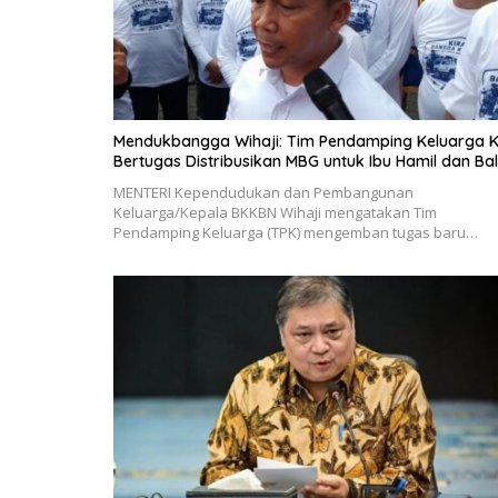
Mendukbangga Wihaji: Tim Pendamping Keluarga K
Bertugas Distribusikan MBG untuk Ibu Hamil dan Bal
MENTERI Kependudukan dan Pembangunan
Keluarga/Kepala BKKBN Wihaji mengatakan Tim
Pendamping Keluarga (TPK) mengemban tugas baru…