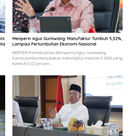
ini
Menperin Agus Gumiwang: Manufaktur Tumbuh 5,32%,
ita
Lampaui Pertumbuhan Ekonomi Nasional
MENTERI Perindustrian (Menperin) Agus Gumiwang
Kartasasmita menyatakan manufaktur triwulan II 2026 yang
tumbuh 5,32 persen…