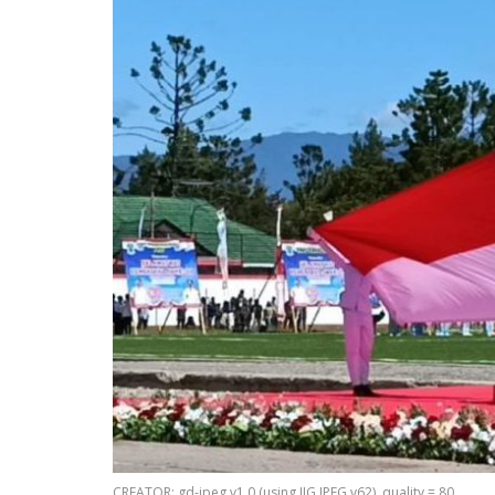
CREATOR: gd-jpeg v1.0 (using IJG JPEG v62), quality = 80