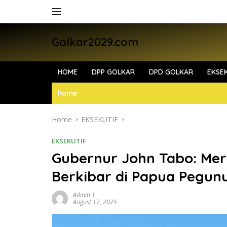
Skip
to
content
Golkar2029.com
HOME
DPP GOLKAR
DPD GOLKAR
EKSEK
home
Home
EKSEKUTIF
EKSEKUTIF
Gubernur John Tabo: Mer
Berkibar di Papua Pegun
Admin 1
August 17, 2025