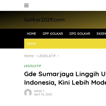
Skip
to
content
Golkar2029.com
HOME
DPP GOLKAR
DPD GOLKAR
EKSEK
home
Home
LEGISLATIF
LEGISLATIF
Gde Sumarjaya Linggih U
Indonesia, Kini Lebih Mod
Admin 1
April 16, 2026