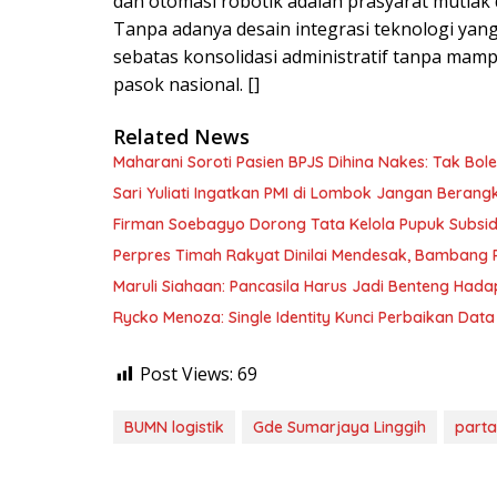
dan otomasi robotik adalah prasyarat mutla
Tanpa adanya desain integrasi teknologi yang
sebatas konsolidasi administratif tanpa mamp
pasok nasional. []
Related News
Maharani Soroti Pasien BPJS Dihina Nakes: Tak B
Sari Yuliati Ingatkan PMI di Lombok Jangan Berangkat
Firman Soebagyo Dorong Tata Kelola Pupuk Subsid
Perpres Timah Rakyat Dinilai Mendesak, Bambang P
Maruli Siahaan: Pancasila Harus Jadi Benteng Hadap
Rycko Menoza: Single Identity Kunci Perbaikan Data
Post Views:
69
BUMN logistik
Gde Sumarjaya Linggih
parta