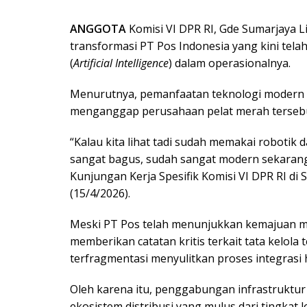
ANGGOTA
Komisi VI DPR RI, Gde Sumarjaya L
transformasi PT Pos Indonesia yang kini tela
(
Artificial Intelligence
) dalam operasionalnya.
Menurutnya, pemanfaatan teknologi modern i
menganggap perusahaan pelat merah tersebut 
“Kalau kita lihat tadi sudah memakai robotik
sangat bagus, sudah sangat modern sekarang 
Kunjungan Kerja Spesifik Komisi VI DPR RI di
(15/4/2026).
Meski PT Pos telah menunjukkan kemajuan mel
memberikan catatan kritis terkait tata kelola 
terfragmentasi menyulitkan proses integrasi hu
Oleh karena itu, penggabungan infrastruktur
ekosistem distribusi yang mulus dari tingkat l