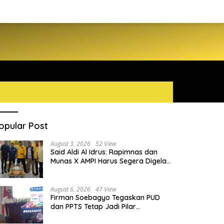
opular Post
August 3, 2026
52 View
Said Aldi Al Idrus: Rapimnas dan
Munas X AMPI Harus Segera Digelar
demi Konsolidasi Organisasi
August 6, 2026
47 View
Firman Soebagyo Tegaskan PUD
dan PPTS Tetap Jadi Pilar
Penyaluran Pupuk Bersubsidi