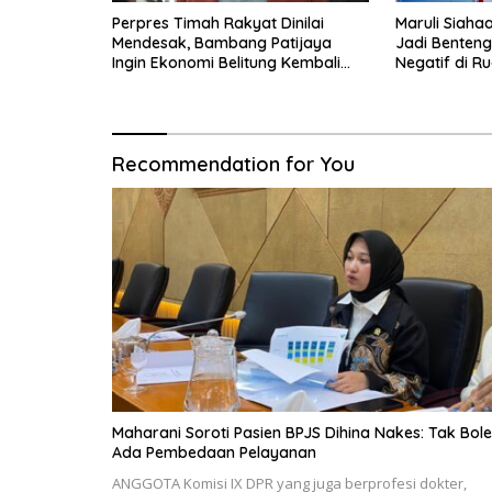
Perpres Timah Rakyat Dinilai
Maruli Siaha
Mendesak, Bambang Patijaya
Jadi Benten
Ingin Ekonomi Belitung Kembali
Negatif di Ru
Bergerak
Recommendation for You
Maharani Soroti Pasien BPJS Dihina Nakes: Tak Bol
Ada Pembedaan Pelayanan
ANGGOTA Komisi IX DPR yang juga berprofesi dokter,