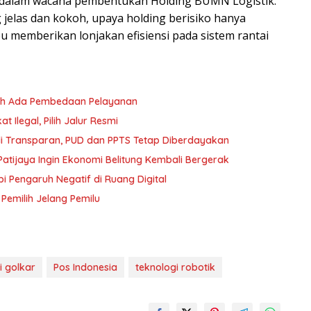
k dalam wacana pembentukan Holding BUMN Logistik.
 jelas dan kokoh, upaya holding berisiko hanya
u memberikan lonjakan efisiensi pada sistem rantai
oleh Ada Pembedaan Pelayanan
 Ilegal, Pilih Jalur Resmi
i Transparan, PUD dan PPTS Tetap Diberdayakan
atijaya Ingin Ekonomi Belitung Kembali Bergerak
i Pengaruh Negatif di Ruang Digital
 Pemilih Jelang Pemilu
i golkar
Pos Indonesia
teknologi robotik