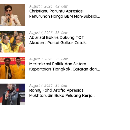
August 4, 2026
42 View
Christiany Paruntu Apresiasi
Penurunan Harga BBM Non-Subsidi,
Nilai Kebijakan ESDM Makin Adaptif
August 4, 2026
38 View
Aburizal Bakrie Dukung TOT
Akademi Partai Golkar Cetak
Instruktur Berkompetensi Tinggi
August 3, 2026
35 View
Meritokrasi Politik dan Sistem
Kepartaian Tiongkok, Catatan dari
Sekolah Partai Pusat PKT
August 4, 2026
34 View
Ranny Fahd Arafiq Apresiasi
Mukhtarudin Buka Peluang Kerja
Skilled Worker Indonesia di Albania