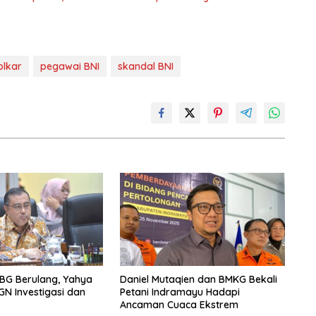
olkar
pegawai BNI
skandal BNI
BG Berulang, Yahya
Daniel Mutaqien dan BMKG Bekali
GN Investigasi dan
Petani Indramayu Hadapi
Ancaman Cuaca Ekstrem