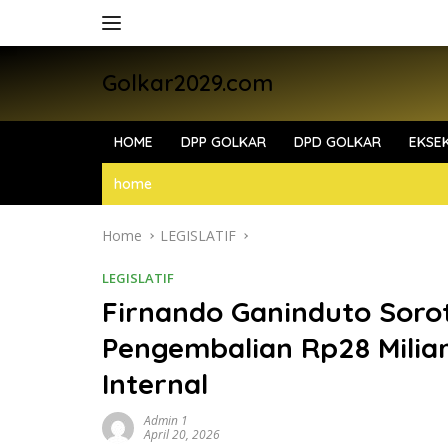
Skip
to
content
Golkar2029.com
HOME
DPP GOLKAR
DPD GOLKAR
EKSEK
home
Home
LEGISLATIF
LEGISLATIF
Firnando Ganinduto Sorot
Pengembalian Rp28 Milia
Internal
Admin 1
April 20, 2026