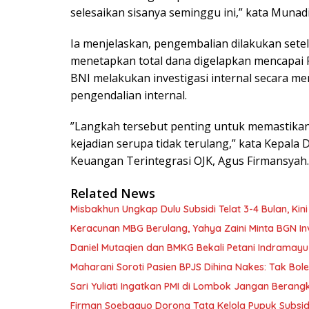
selesaikan sisanya seminggu ini,” kata Munadi
Ia menjelaskan, pengembalian dilakukan setel
menetapkan total dana digelapkan mencapai R
BNI melakukan investigasi internal secara m
pengendalian internal.
”Langkah tersebut penting untuk memastikan 
kejadian serupa tidak terulang,” kata Kepala
Keuangan Terintegrasi OJK, Agus Firmansyah. 
Related News
Misbakhun Ungkap Dulu Subsidi Telat 3-4 Bulan, Kin
Keracunan MBG Berulang, Yahya Zaini Minta BGN In
Daniel Mutaqien dan BMKG Bekali Petani Indrama
Maharani Soroti Pasien BPJS Dihina Nakes: Tak B
Sari Yuliati Ingatkan PMI di Lombok Jangan Berangkat
Firman Soebagyo Dorong Tata Kelola Pupuk Subsid