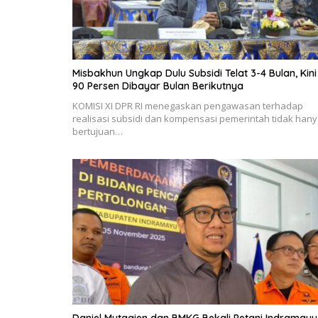
Misbakhun Ungkap Dulu Subsidi Telat 3-4 Bulan, Kini
90 Persen Dibayar Bulan Berikutnya
KOMISI XI DPR RI menegaskan pengawasan terhadap
realisasi subsidi dan kompensasi pemerintah tidak han
bertujuan…
Daniel Mutaqien dan BMKG Bekali Petani Indramayu