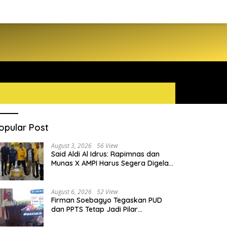
opular Post
August 3, 2026
56 View
Said Aldi Al Idrus: Rapimnas dan
Munas X AMPI Harus Segera Digelar
demi Konsolidasi Organisasi
August 6, 2026
52 View
Firman Soebagyo Tegaskan PUD
dan PPTS Tetap Jadi Pilar
Penyaluran Pupuk Bersubsidi