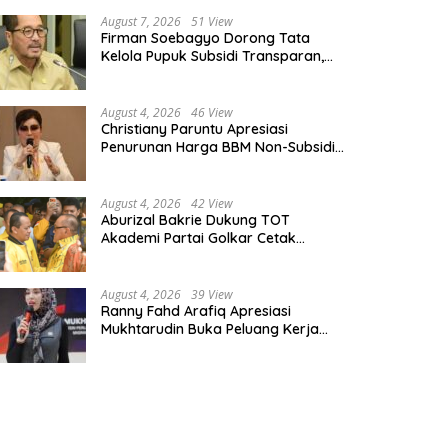
August 7, 2026
51 View
Firman Soebagyo Dorong Tata
Kelola Pupuk Subsidi Transparan,
PUD dan PPTS Tetap Diberdayakan
August 4, 2026
46 View
Christiany Paruntu Apresiasi
Penurunan Harga BBM Non-Subsidi,
Nilai Kebijakan ESDM Makin Adaptif
August 4, 2026
42 View
Aburizal Bakrie Dukung TOT
Akademi Partai Golkar Cetak
Instruktur Berkompetensi Tinggi
August 4, 2026
39 View
Ranny Fahd Arafiq Apresiasi
Mukhtarudin Buka Peluang Kerja
Skilled Worker Indonesia di Albania