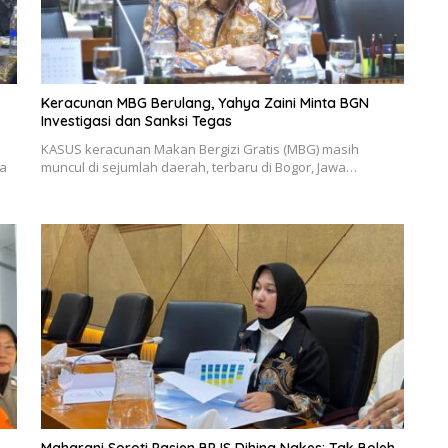
Keracunan MBG Berulang, Yahya Zaini Minta BGN
Investigasi dan Sanksi Tegas
KASUS keracunan Makan Bergizi Gratis (MBG) masih
ya
muncul di sejumlah daerah, terbaru di Bogor, Jawa…
Maharani Soroti Pasien BPJS Dihina Nakes: Tak Boleh