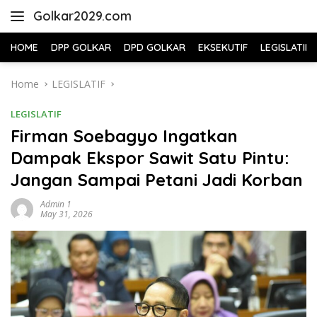
Skip
Golkar2029.com
to
content
HOME
DPP GOLKAR
DPD GOLKAR
EKSEKUTIF
LEGISLATIF
Home
LEGISLATIF
LEGISLATIF
Firman Soebagyo Ingatkan
Dampak Ekspor Sawit Satu Pintu:
Jangan Sampai Petani Jadi Korban
Admin 1
May 31, 2026