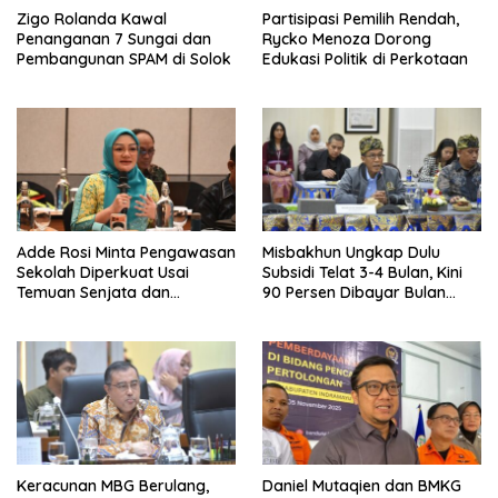
Zigo Rolanda Kawal
Partisipasi Pemilih Rendah,
Penanganan 7 Sungai dan
Rycko Menoza Dorong
Pembangunan SPAM di Solok
Edukasi Politik di Perkotaan
Adde Rosi Minta Pengawasan
Misbakhun Ungkap Dulu
Sekolah Diperkuat Usai
Subsidi Telat 3-4 Bulan, Kini
Temuan Senjata dan
90 Persen Dibayar Bulan
Narkotika
Berikutnya
Keracunan MBG Berulang,
Daniel Mutaqien dan BMKG