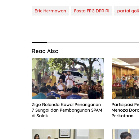
Eric Hermawan
Fosta FPG DPR RI
partai gol
Read Also
Zigo Rolanda Kawal Penanganan
Partisipasi P
7 Sungai dan Pembangunan SPAM
Menoza Doron
di Solok
Perkotaan