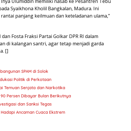
en Ihya Ulumiddin memiliki nasab ke Pesantren Tebu
pada Syaikhona Kholil Bangkalan, Madura. Ini
rantai panjang keilmuan dan keteladanan ulama,”
 dan Fosta Fraksi Partai Golkar DPR RI dalam
 di kalangan santri, agar tetap menjadi garda
. []
bangunan SPAM di Solok
ukasi Politik di Perkotaan
ai Temuan Senjata dan Narkotika
i 90 Persen Dibayar Bulan Berikutnya
vestigasi dan Sanksi Tegas
yu Hadapi Ancaman Cuaca Ekstrem