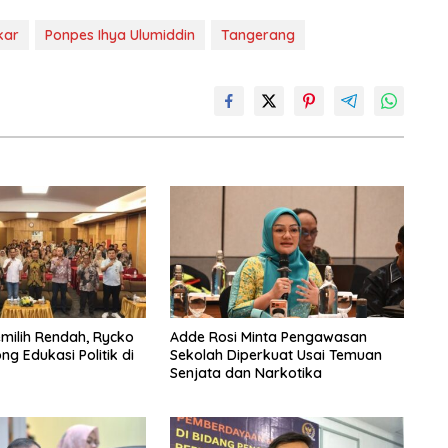
kar
Ponpes Ihya Ulumiddin
Tangerang
emilih Rendah, Rycko
Adde Rosi Minta Pengawasan
g Edukasi Politik di
Sekolah Diperkuat Usai Temuan
Senjata dan Narkotika