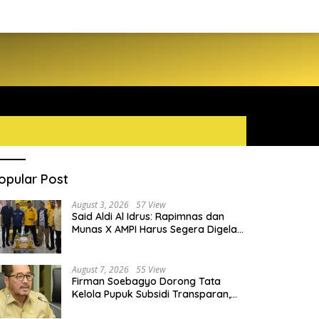
opular Post
August 3, 2026
57 View
Said Aldi Al Idrus: Rapimnas dan
Munas X AMPI Harus Segera Digelar
demi Konsolidasi Organisasi
August 7, 2026
55 View
Firman Soebagyo Dorong Tata
Kelola Pupuk Subsidi Transparan,
PUD dan PPTS Tetap Diberdayakan