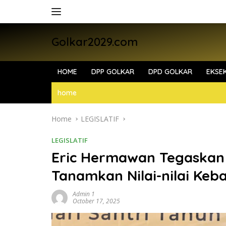
Skip
to
content
Golkar2029.com
HOME
DPP GOLKAR
DPD GOLKAR
EKSEK
home
Home
LEGISLATIF
LEGISLATIF
Eric Hermawan Tegaskan 
Tanamkan Nilai-nilai Keb
Admin 1
October 17, 2025