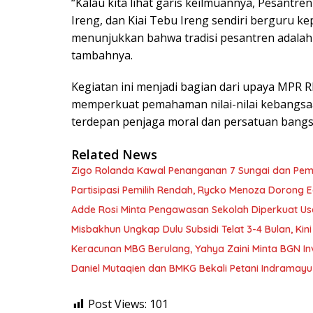
“Kalau kita lihat garis keilmuannya, Pesantr
Ireng, dan Kiai Tebu Ireng sendiri berguru ke
menunjukkan bahwa tradisi pesantren adalah 
tambahnya.
Kegiatan ini menjadi bagian dari upaya MPR RI
memperkuat pemahaman nilai-nilai kebangsaan
terdepan penjaga moral dan persatuan bangsa
Related News
Zigo Rolanda Kawal Penanganan 7 Sungai dan Pem
Partisipasi Pemilih Rendah, Rycko Menoza Dorong Ed
Adde Rosi Minta Pengawasan Sekolah Diperkuat Us
Misbakhun Ungkap Dulu Subsidi Telat 3-4 Bulan, Kin
Keracunan MBG Berulang, Yahya Zaini Minta BGN In
Daniel Mutaqien dan BMKG Bekali Petani Indrama
Post Views:
101