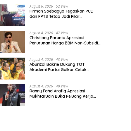
August 6, 2026
52 View
Firman Soebagyo Tegaskan PUD
dan PPTS Tetap Jadi Pilar
Penyaluran Pupuk Bersubsidi
August 4, 2026
47 View
Christiany Paruntu Apresiasi
Penurunan Harga BBM Non-Subsidi,
Nilai Kebijakan ESDM Makin Adaptif
August 4, 2026
43 View
Aburizal Bakrie Dukung TOT
Akademi Partai Golkar Cetak
Instruktur Berkompetensi Tinggi
August 4, 2026
40 View
Ranny Fahd Arafiq Apresiasi
Mukhtarudin Buka Peluang Kerja
Skilled Worker Indonesia di Albania