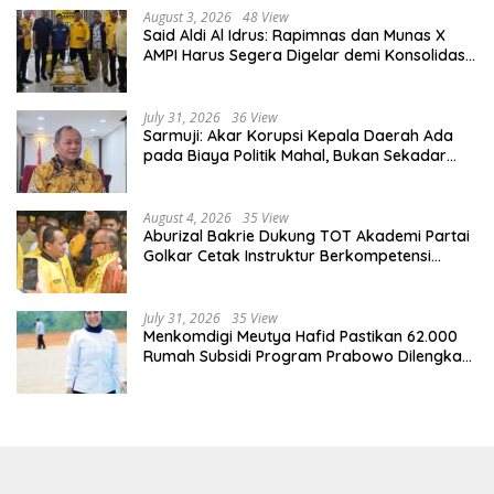
August 3, 2026
48 View
Said Aldi Al Idrus: Rapimnas dan Munas X
AMPI Harus Segera Digelar demi Konsolidasi
Organisasi
July 31, 2026
36 View
Sarmuji: Akar Korupsi Kepala Daerah Ada
pada Biaya Politik Mahal, Bukan Sekadar
Kurang Pembinaan
August 4, 2026
35 View
Aburizal Bakrie Dukung TOT Akademi Partai
Golkar Cetak Instruktur Berkompetensi
Tinggi
July 31, 2026
35 View
Menkomdigi Meutya Hafid Pastikan 62.000
Rumah Subsidi Program Prabowo Dilengkapi
Akses Internet