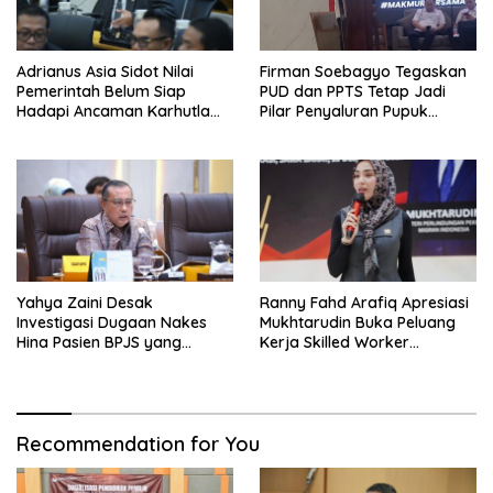
Adrianus Asia Sidot Nilai
Firman Soebagyo Tegaskan
Pemerintah Belum Siap
PUD dan PPTS Tetap Jadi
Hadapi Ancaman Karhutla
Pilar Penyaluran Pupuk
Akibat El Nino
Bersubsidi
Yahya Zaini Desak
Ranny Fahd Arafiq Apresiasi
Investigasi Dugaan Nakes
Mukhtarudin Buka Peluang
Hina Pasien BPJS yang
Kerja Skilled Worker
Meninggal usai Tunggu
Indonesia di Albania
Kamar 8 Jam
Recommendation for You