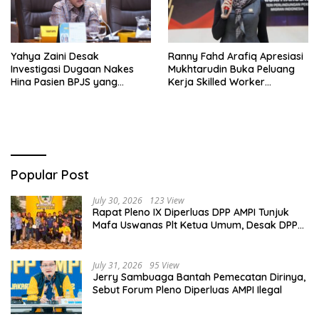
Yahya Zaini Desak
Ranny Fahd Arafiq Apresiasi
Investigasi Dugaan Nakes
Mukhtarudin Buka Peluang
Hina Pasien BPJS yang
Kerja Skilled Worker
Meninggal usai Tunggu
Indonesia di Albania
Kamar 8 Jam
Popular Post
July 30, 2026
123 View
Rapat Pleno IX Diperluas DPP AMPI Tunjuk
Mafa Uswanas Plt Ketua Umum, Desak DPP
Partai Golkar Pecat Jerry Sambuaga
July 31, 2026
95 View
Jerry Sambuaga Bantah Pemecatan Dirinya,
Sebut Forum Pleno Diperluas AMPI Ilegal