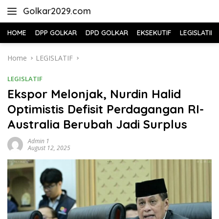
Skip
Golkar2029.com
to
content
HOME
DPP GOLKAR
DPD GOLKAR
EKSEKUTIF
LEGISLATIF
Home
LEGISLATIF
LEGISLATIF
Ekspor Melonjak, Nurdin Halid
Optimistis Defisit Perdagangan RI-
Australia Berubah Jadi Surplus
Admin 1
August 12, 2025