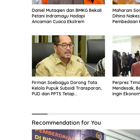
Daniel Mutaqien dan BMKG Bekali
Maharani Sor
Petani Indramayu Hadapi
Dihina Nakes
Ancaman Cuaca Ekstrem
Pembedaan 
Firman Soebagyo Dorong Tata
Perpres Tima
Kelola Pupuk Subsidi Transparan,
Mendesak, B
PUD dan PPTS Tetap
Ingin Ekonom
Diberdayakan
Bergerak
Recommendation for You