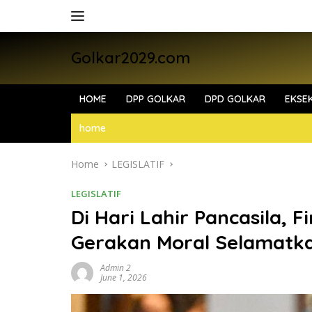
Skip
to
content
Golkar2029.com
HOME
DPP GOLKAR
DPD GOLKAR
EKSEK
home
Home
LEGISLATIF
LEGISLATIF
Di Hari Lahir Pancasila,
Gerakan Moral Selamatk
Admin 2
June 1, 2026