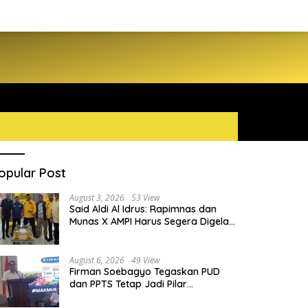
opular Post
August 3, 2026
53 View
Said Aldi Al Idrus: Rapimnas dan
Munas X AMPI Harus Segera Digelar
demi Konsolidasi Organisasi
August 6, 2026
49 View
Firman Soebagyo Tegaskan PUD
dan PPTS Tetap Jadi Pilar
Penyaluran Pupuk Bersubsidi