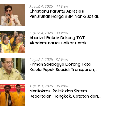
August 4, 2026
44 View
Christiany Paruntu Apresiasi
Penurunan Harga BBM Non-Subsidi,
Nilai Kebijakan ESDM Makin Adaptif
August 4, 2026
39 View
Aburizal Bakrie Dukung TOT
Akademi Partai Golkar Cetak
Instruktur Berkompetensi Tinggi
August 7, 2026
37 View
Firman Soebagyo Dorong Tata
Kelola Pupuk Subsidi Transparan,
PUD dan PPTS Tetap Diberdayakan
August 3, 2026
36 View
Meritokrasi Politik dan Sistem
Kepartaian Tiongkok, Catatan dari
Sekolah Partai Pusat PKT