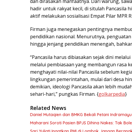
dan dirasakan manfaatnya. Dari warung, sawa
hadir untuk rakyat kecil, di situlah Pancasila
aktif melakukan sosialisasi Empat Pilar MPR RI
Firman juga menegaskan pentingnya membudaya
pendidikan nasional. Menurutnya, penguatan i
hingga jenjang pendidikan menengah, bahkan
“Pancasila harus dibiasakan sejak dini melalu
melalui pembiasaan yang membangun rasa ke
menghayati nilai-nilai Pancasila sebelum kegia
lingkungan pemerintahan, mulai dari desa hi
demikian, ideologi Pancasila akan lebih muda
sehari-hari,” pungkas Firman. {
golkarpedia
}
Related News
Daniel Mutaqien dan BMKG Bekali Petani Indrama
Maharani Soroti Pasien BPJS Dihina Nakes: Tak B
Sari Yuliati Ingatkan PMI di Lombok Jangan Berangkat