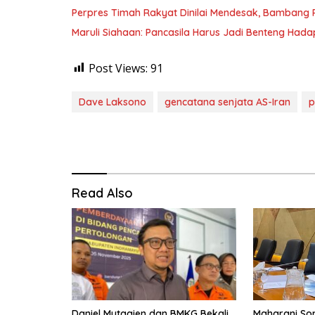
Perpres Timah Rakyat Dinilai Mendesak, Bambang P
Maruli Siahaan: Pancasila Harus Jadi Benteng Hadap
Post Views:
91
Dave Laksono
gencatana senjata AS-Iran
p
Read Also
Daniel Mutaqien dan BMKG Bekali
Maharani Sor