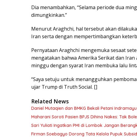
Dia menambahkan, “Selama periode dua mingg
dimungkinkan.”
Menurut Araghchi, hal tersebut akan dilakuk
Iran serta dengan mempertimbangkan keterba
Pernyataan Araghchi mengemuka sesaat setel
mengatakan bahwa Amerika Serikat dan Iran
minggu dengan syarat Iran membuka lalu linta
“Saya setuju untuk menangguhkan pemboman 
ujar Trump di Truth Social. []
Related News
Daniel Mutaqien dan BMKG Bekali Petani Indrama
Maharani Soroti Pasien BPJS Dihina Nakes: Tak B
Sari Yuliati Ingatkan PMI di Lombok Jangan Berangkat
Firman Soebagyo Dorong Tata Kelola Pupuk Subsid