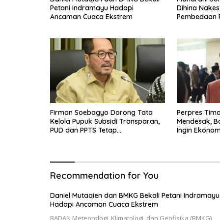
Petani Indramayu Hadapi
Dihina Nakes
Ancaman Cuaca Ekstrem
Pembedaan 
Firman Soebagyo Dorong Tata
Perpres Tima
Kelola Pupuk Subsidi Transparan,
Mendesak, B
PUD dan PPTS Tetap
Ingin Ekonom
Diberdayakan
Bergerak
Recommendation for You
Daniel Mutaqien dan BMKG Bekali Petani Indramayu
Hadapi Ancaman Cuaca Ekstrem
BADAN Meteorologi, Klimatologi, dan Geofisika (BMKG)