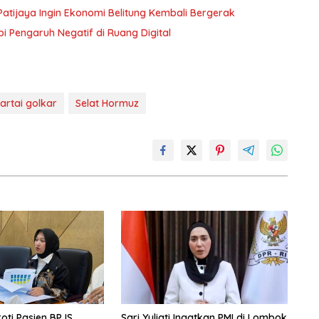
atijaya Ingin Ekonomi Belitung Kembali Bergerak
i Pengaruh Negatif di Ruang Digital
artai golkar
Selat Hormuz
oti Pasien BPJS
Sari Yuliati Ingatkan PMI di Lombok