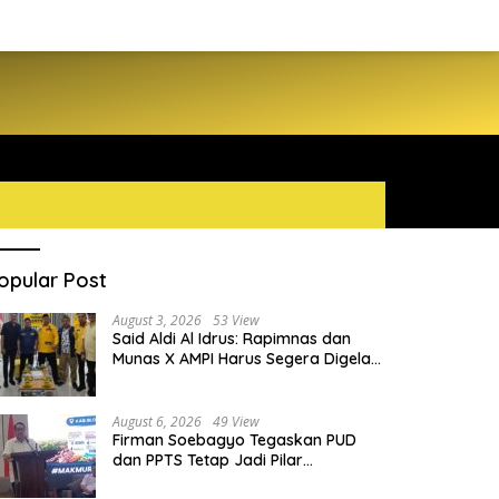
opular Post
August 3, 2026
53 View
Said Aldi Al Idrus: Rapimnas dan
Munas X AMPI Harus Segera Digelar
demi Konsolidasi Organisasi
August 6, 2026
49 View
Firman Soebagyo Tegaskan PUD
dan PPTS Tetap Jadi Pilar
Penyaluran Pupuk Bersubsidi