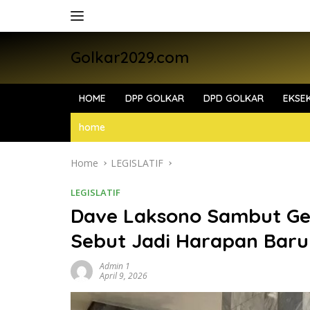
Skip
to
content
Golkar2029.com
HOME
DPP GOLKAR
DPD GOLKAR
EKSEK
home
Home
LEGISLATIF
LEGISLATIF
Dave Laksono Sambut Gen
Sebut Jadi Harapan Baru 
Admin 1
April 9, 2026