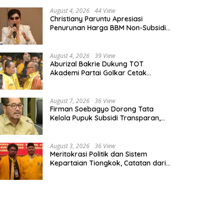
August 4, 2026
44 View
Christiany Paruntu Apresiasi
Penurunan Harga BBM Non-Subsidi,
Nilai Kebijakan ESDM Makin Adaptif
August 4, 2026
39 View
Aburizal Bakrie Dukung TOT
Akademi Partai Golkar Cetak
Instruktur Berkompetensi Tinggi
August 7, 2026
36 View
Firman Soebagyo Dorong Tata
Kelola Pupuk Subsidi Transparan,
PUD dan PPTS Tetap Diberdayakan
August 3, 2026
36 View
Meritokrasi Politik dan Sistem
Kepartaian Tiongkok, Catatan dari
Sekolah Partai Pusat PKT