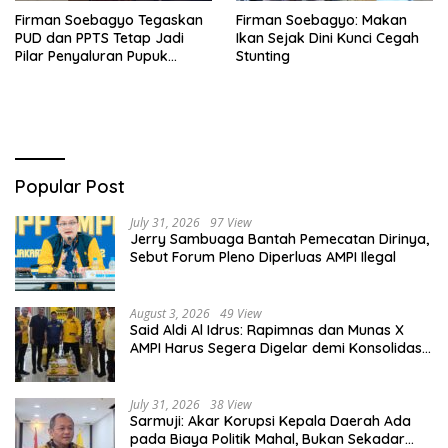
Firman Soebagyo Tegaskan
Firman Soebagyo: Makan
PUD dan PPTS Tetap Jadi
Ikan Sejak Dini Kunci Cegah
Pilar Penyaluran Pupuk
Stunting
Bersubsidi
Popular Post
July 31, 2026
97 View
Jerry Sambuaga Bantah Pemecatan Dirinya,
Sebut Forum Pleno Diperluas AMPI Ilegal
August 3, 2026
49 View
Said Aldi Al Idrus: Rapimnas dan Munas X
AMPI Harus Segera Digelar demi Konsolidasi
Organisasi
July 31, 2026
38 View
Sarmuji: Akar Korupsi Kepala Daerah Ada
pada Biaya Politik Mahal, Bukan Sekadar