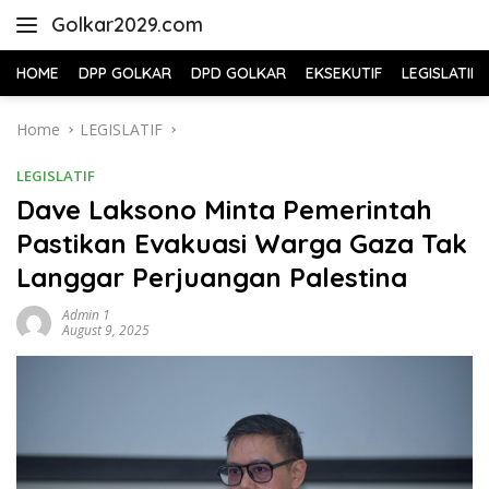
Skip
Golkar2029.com
to
content
HOME
DPP GOLKAR
DPD GOLKAR
EKSEKUTIF
LEGISLATIF
Home
LEGISLATIF
LEGISLATIF
Dave Laksono Minta Pemerintah
Pastikan Evakuasi Warga Gaza Tak
Langgar Perjuangan Palestina
Admin 1
August 9, 2025