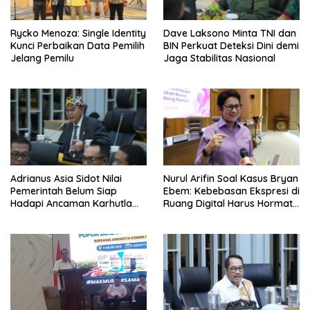
Rycko Menoza: Single Identity
Dave Laksono Minta TNI dan
Kunci Perbaikan Data Pemilih
BIN Perkuat Deteksi Dini demi
Jelang Pemilu
Jaga Stabilitas Nasional
Adrianus Asia Sidot Nilai
Nurul Arifin Soal Kasus Bryan
Pemerintah Belum Siap
Ebem: Kebebasan Ekspresi di
Hadapi Ancaman Karhutla
Ruang Digital Harus Hormati
Akibat El Nino
Hak Privasi Orang Lain