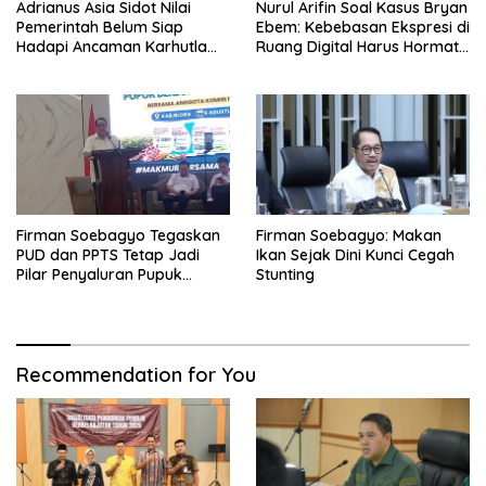
Adrianus Asia Sidot Nilai
Nurul Arifin Soal Kasus Bryan
Pemerintah Belum Siap
Ebem: Kebebasan Ekspresi di
Hadapi Ancaman Karhutla
Ruang Digital Harus Hormati
Akibat El Nino
Hak Privasi Orang Lain
Firman Soebagyo Tegaskan
Firman Soebagyo: Makan
PUD dan PPTS Tetap Jadi
Ikan Sejak Dini Kunci Cegah
Pilar Penyaluran Pupuk
Stunting
Bersubsidi
Recommendation for You