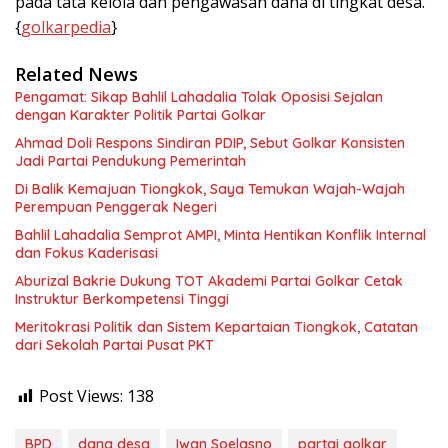
pada tata kelola dan pengawasan dana di tingkat desa.
{
golkarpedia
}
Related News
Pengamat: Sikap Bahlil Lahadalia Tolak Oposisi Sejalan
dengan Karakter Politik Partai Golkar
Ahmad Doli Respons Sindiran PDIP, Sebut Golkar Konsisten
Jadi Partai Pendukung Pemerintah
Di Balik Kemajuan Tiongkok, Saya Temukan Wajah-Wajah
Perempuan Penggerak Negeri
Bahlil Lahadalia Semprot AMPI, Minta Hentikan Konflik Internal
dan Fokus Kaderisasi
Aburizal Bakrie Dukung TOT Akademi Partai Golkar Cetak
Instruktur Berkompetensi Tinggi
Meritokrasi Politik dan Sistem Kepartaian Tiongkok, Catatan
dari Sekolah Partai Pusat PKT
Post Views:
138
BPD
dana desa
Iwan Soelasno
partai golkar