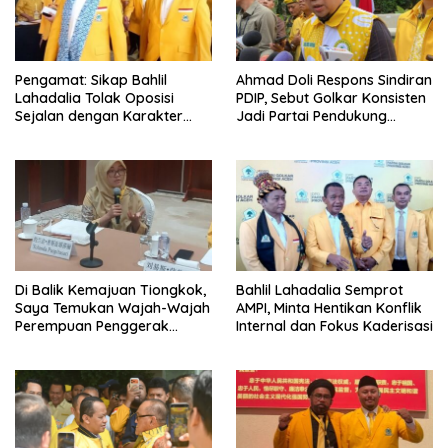
Pengamat: Sikap Bahlil
Ahmad Doli Respons Sindiran
Lahadalia Tolak Oposisi
PDIP, Sebut Golkar Konsisten
Sejalan dengan Karakter
Jadi Partai Pendukung
Politik Partai Golkar
Pemerintah
Di Balik Kemajuan Tiongkok,
Bahlil Lahadalia Semprot
Saya Temukan Wajah-Wajah
AMPI, Minta Hentikan Konflik
Perempuan Penggerak
Internal dan Fokus Kaderisasi
Negeri