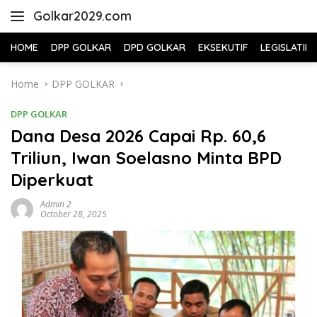
Skip
Golkar2029.com
to
content
HOME
DPP GOLKAR
DPD GOLKAR
EKSEKUTIF
LEGISLATIF
Home
DPP GOLKAR
DPP GOLKAR
Dana Desa 2026 Capai Rp. 60,6
Triliun, Iwan Soelasno Minta BPD
Diperkuat
Admin 2
October 28, 2025