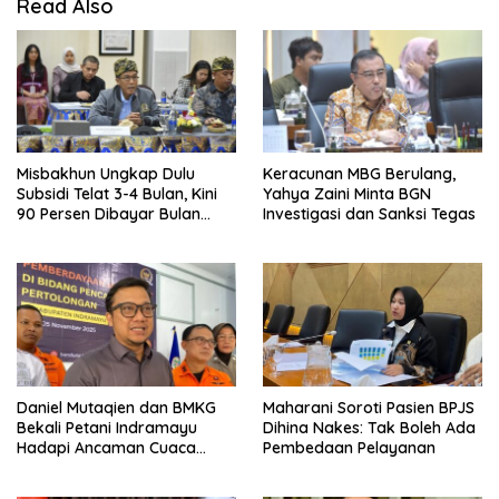
Read Also
Misbakhun Ungkap Dulu
Keracunan MBG Berulang,
Subsidi Telat 3-4 Bulan, Kini
Yahya Zaini Minta BGN
90 Persen Dibayar Bulan
Investigasi dan Sanksi Tegas
Berikutnya
Daniel Mutaqien dan BMKG
Maharani Soroti Pasien BPJS
Bekali Petani Indramayu
Dihina Nakes: Tak Boleh Ada
Hadapi Ancaman Cuaca
Pembedaan Pelayanan
Ekstrem