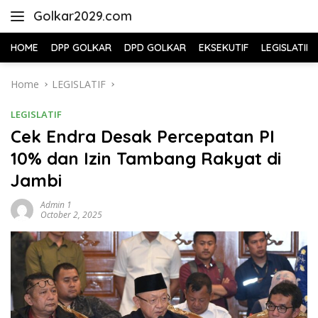
Skip
Golkar2029.com
to
content
HOME
DPP GOLKAR
DPD GOLKAR
EKSEKUTIF
LEGISLATIF
Home
LEGISLATIF
LEGISLATIF
Cek Endra Desak Percepatan PI
10% dan Izin Tambang Rakyat di
Jambi
Admin 1
October 2, 2025