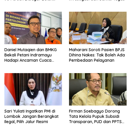
Berikutnya
Daniel Mutaqien dan BMKG
Maharani Soroti Pasien BPJS
Bekali Petani Indramayu
Dihina Nakes: Tak Boleh Ada
Hadapi Ancaman Cuaca
Pembedaan Pelayanan
Ekstrem
Sari Yuliati Ingatkan PMI di
Firman Soebagyo Dorong
Lombok Jangan Berangkat
Tata Kelola Pupuk Subsidi
Ilegal, Pilih Jalur Resmi
Transparan, PUD dan PPTS
Tetap Diberdayakan