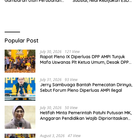
Gambaran Utuh Perubahan
Subsidi, Nilai Kebijakan ESDM
Struktur Ekonomi Indonesia
Makin Adaptif
Popular Post
July 30, 2026
121 View
Rapat Pleno IX Diperluas DPP AMPI Tunjuk
Mafa Uswanas Plt Ketua Umum, Desak DPP
Partai Golkar Pecat Jerry Sambuaga
July 31, 2026
93 View
Jerry Sambuaga Bantah Pemecatan Dirinya,
Sebut Forum Pleno Diperluas AMPI Ilegal
July 30, 2026
50 View
Hetifah Minta Pemerintah Patuhi Putusan MK,
Anggaran Pendidikan Wajib Diprioritaskan
untuk Sektor Pendidikan
August 3, 2026
47 View