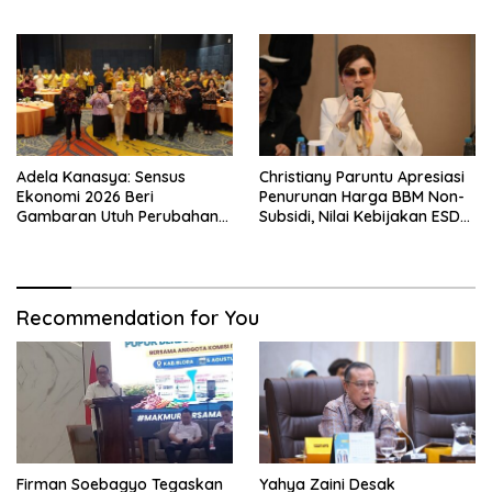
Indonesia di Albania
Berpihak ke Masyarakat
Adela Kanasya: Sensus
Christiany Paruntu Apresiasi
Ekonomi 2026 Beri
Penurunan Harga BBM Non-
Gambaran Utuh Perubahan
Subsidi, Nilai Kebijakan ESDM
Struktur Ekonomi Indonesia
Makin Adaptif
Recommendation for You
Firman Soebagyo Tegaskan
Yahya Zaini Desak