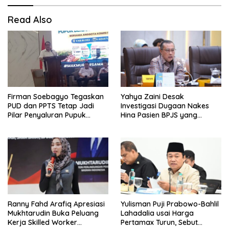
Read Also
Firman Soebagyo Tegaskan
Yahya Zaini Desak
PUD dan PPTS Tetap Jadi
Investigasi Dugaan Nakes
Pilar Penyaluran Pupuk
Hina Pasien BPJS yang
Bersubsidi
Meninggal usai Tunggu
Kamar 8 Jam
Ranny Fahd Arafiq Apresiasi
Yulisman Puji Prabowo-Bahlil
Mukhtarudin Buka Peluang
Lahadalia usai Harga
Kerja Skilled Worker
Pertamax Turun, Sebut