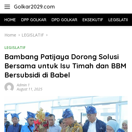
Skip
Golkar2029.com
to
content
HOME
DPP GOLKAR
DPD GOLKAR
EKSEKUTIF
LEGISLATIF
Home
LEGISLATIF
LEGISLATIF
Bambang Patijaya Dorong Solusi
Bersama untuk Isu Timah dan BBM
Bersubsidi di Babel
Admin 1
August 11, 2025