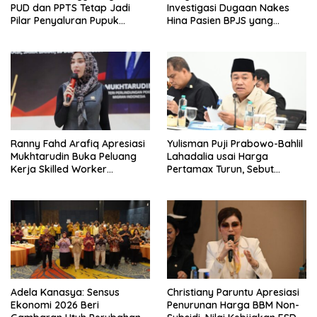
PUD dan PPTS Tetap Jadi
Investigasi Dugaan Nakes
Pilar Penyaluran Pupuk
Hina Pasien BPJS yang
Bersubsidi
Meninggal usai Tunggu
Kamar 8 Jam
Ranny Fahd Arafiq Apresiasi
Yulisman Puji Prabowo-Bahlil
Mukhtarudin Buka Peluang
Lahadalia usai Harga
Kerja Skilled Worker
Pertamax Turun, Sebut
Indonesia di Albania
Berpihak ke Masyarakat
Adela Kanasya: Sensus
Christiany Paruntu Apresiasi
Ekonomi 2026 Beri
Penurunan Harga BBM Non-