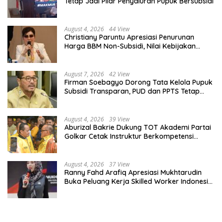
Tetap Jadi Pilar Penyaluran Pupuk Bersubsidi
August 4, 2026
44 View
Christiany Paruntu Apresiasi Penurunan
Harga BBM Non-Subsidi, Nilai Kebijakan
ESDM Makin Adaptif
August 7, 2026
42 View
Firman Soebagyo Dorong Tata Kelola Pupuk
Subsidi Transparan, PUD dan PPTS Tetap
Diberdayakan
August 4, 2026
39 View
Aburizal Bakrie Dukung TOT Akademi Partai
Golkar Cetak Instruktur Berkompetensi
Tinggi
August 4, 2026
37 View
Ranny Fahd Arafiq Apresiasi Mukhtarudin
Buka Peluang Kerja Skilled Worker Indonesia
di Albania