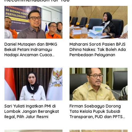
Daniel Mutaqien dan BMKG
Maharani Soroti Pasien BPJS
Bekali Petani Indramayu
Dihina Nakes: Tak Boleh Ada
Hadapi Ancaman Cuaca
Pembedaan Pelayanan
Ekstrem
Sari Yuliati Ingatkan PMI di
Firman Soebagyo Dorong
Lombok Jangan Berangkat
Tata Kelola Pupuk Subsidi
Ilegal, Pilih Jalur Resmi
Transparan, PUD dan PPTS
Tetap Diberdayakan