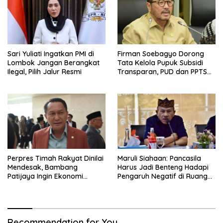
Sari Yuliati Ingatkan PMI di
Firman Soebagyo Dorong
Lombok Jangan Berangkat
Tata Kelola Pupuk Subsidi
Ilegal, Pilih Jalur Resmi
Transparan, PUD dan PPTS
Tetap Diberdayakan
Perpres Timah Rakyat Dinilai
Maruli Siahaan: Pancasila
Mendesak, Bambang
Harus Jadi Benteng Hadapi
Patijaya Ingin Ekonomi
Pengaruh Negatif di Ruang
Belitung Kembali Bergerak
Digital
Recommendation for You