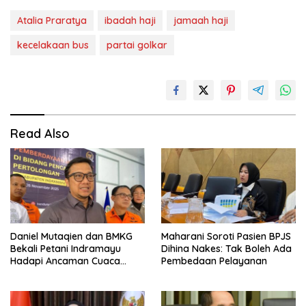
Atalia Praratya
ibadah haji
jamaah haji
kecelakaan bus
partai golkar
Read Also
Daniel Mutaqien dan BMKG
Maharani Soroti Pasien BPJS
Bekali Petani Indramayu
Dihina Nakes: Tak Boleh Ada
Hadapi Ancaman Cuaca
Pembedaan Pelayanan
Ekstrem