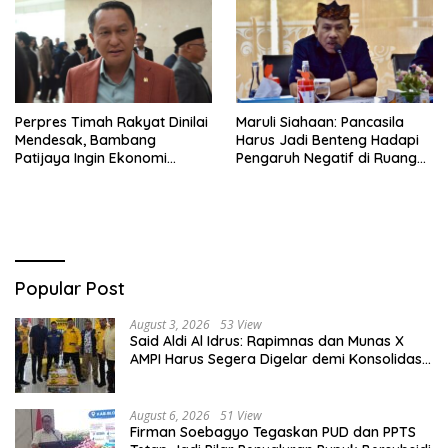
Perpres Timah Rakyat Dinilai
Maruli Siahaan: Pancasila
Mendesak, Bambang
Harus Jadi Benteng Hadapi
Patijaya Ingin Ekonomi
Pengaruh Negatif di Ruang
Belitung Kembali Bergerak
Digital
Popular Post
August 3, 2026
53 View
Said Aldi Al Idrus: Rapimnas dan Munas X
AMPI Harus Segera Digelar demi Konsolidasi
Organisasi
August 6, 2026
51 View
Firman Soebagyo Tegaskan PUD dan PPTS