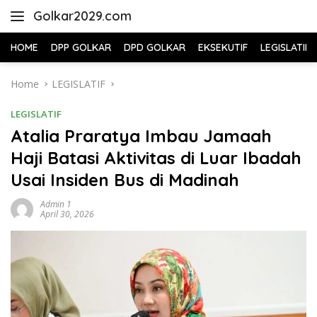
Skip
Golkar2029.com
to
content
HOME
DPP GOLKAR
DPD GOLKAR
EKSEKUTIF
LEGISLATIF
Home
LEGISLATIF
LEGISLATIF
Atalia Praratya Imbau Jamaah
Haji Batasi Aktivitas di Luar Ibadah
Usai Insiden Bus di Madinah
Admin 1
April 30, 2026