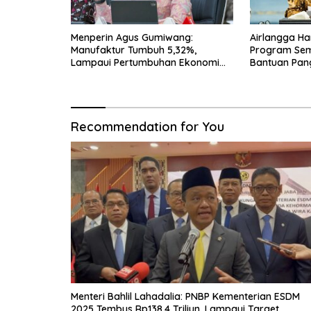
Menperin Agus Gumiwang:
Airlangga Ha
Manufaktur Tumbuh 5,32%,
Program Seme
Lampaui Pertumbuhan Ekonomi
Bantuan Pan
Nasional
Transportasi
Recommendation for You
Menteri Bahlil Lahadalia: PNBP Kementerian ESDM
2025 Tembus Rp138,4 Triliun, Lampaui Target