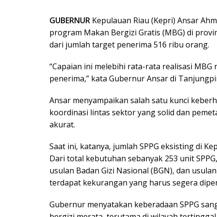
GUBERNUR
Kepulauan Riau (Kepri) Ansar Ah
program Makan Bergizi Gratis (MBG) di provin
dari jumlah target penerima 516 ribu orang.
“Capaian ini melebihi rata-rata realisasi MB
penerima,” kata Gubernur Ansar di Tanjungpin
Ansar menyampaikan salah satu kunci keberh
koordinasi lintas sektor yang solid dan pem
akurat.
Saat ini, katanya, jumlah SPPG eksisting d
Dari total kebutuhan sebanyak 253 unit SPPG, 
usulan Badan Gizi Nasional (BGN), dan usulan
terdapat kekurangan yang harus segera dipe
Gubernur menyatakan keberadaan SPPG sanga
bergizi merata, terutama di wilayah tertingga