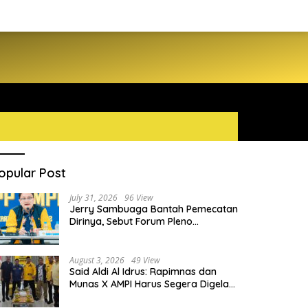
opular Post
July 31, 2026
96 View
Jerry Sambuaga Bantah Pemecatan
Dirinya, Sebut Forum Pleno
Diperluas AMPI Ilegal
August 3, 2026
49 View
Said Aldi Al Idrus: Rapimnas dan
Munas X AMPI Harus Segera Digelar
demi Konsolidasi Organisasi