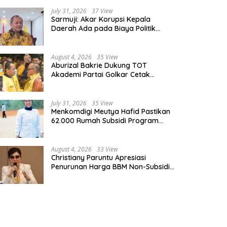
July 31, 2026
37 View
Sarmuji: Akar Korupsi Kepala
Daerah Ada pada Biaya Politik
Mahal, Bukan Sekadar Kurang
Pembinaan
August 4, 2026
35 View
Aburizal Bakrie Dukung TOT
Akademi Partai Golkar Cetak
Instruktur Berkompetensi Tinggi
July 31, 2026
35 View
Menkomdigi Meutya Hafid Pastikan
62.000 Rumah Subsidi Program
Prabowo Dilengkapi Akses Internet
August 4, 2026
33 View
Christiany Paruntu Apresiasi
Penurunan Harga BBM Non-Subsidi,
Nilai Kebijakan ESDM Makin Adaptif