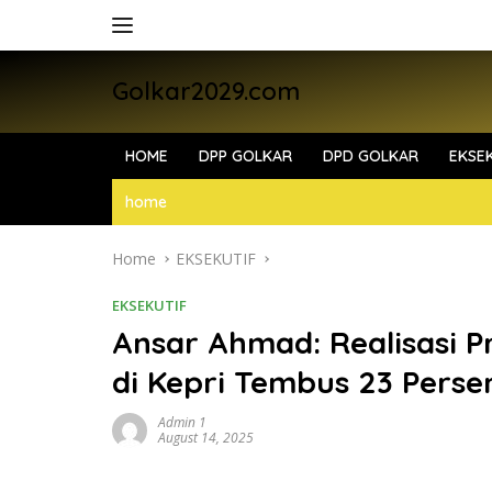
Skip
to
content
Golkar2029.com
HOME
DPP GOLKAR
DPD GOLKAR
EKSEK
home
Home
EKSEKUTIF
EKSEKUTIF
Ansar Ahmad: Realisasi P
di Kepri Tembus 23 Persen
Admin 1
August 14, 2025