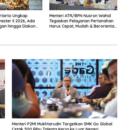
rtarto Ungkap
Menteri ATR/BPN Nusron Wahid
ster II 2026, Ada
Tegaskan Pelayanan Pertanahan
gan hingga Diskon
Harus Cepat, Mudah & Berorientasi
 Nataru
pada Masyarakat
Menteri P2MI Mukhtarudin Targetkan SMK Go Global
Cetak 500 Ribu Talenta Kerja ke Luar Negeri