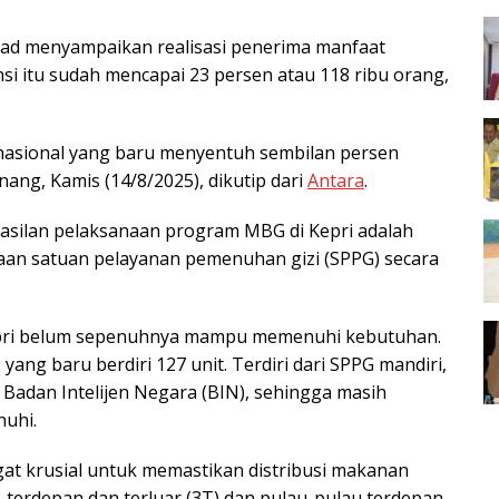
mad menyampaikan realisasi penerima manfaat
si itu sudah mencapai 23 persen atau 118 ribu orang,
G nasional yang baru menyentuh sembilan persen
ang, Kamis (14/8/2025), dikutip dari
Antara
.
asilan pelaksanaan program MBG di Kepri adalah
etaan satuan pelayanan pemenuhan gizi (SPPG) secara
i Kepri belum sepenuhnya mampu memenuhi kebutuhan.
yang baru berdiri 127 unit. Terdiri dari SPPG mandiri,
 Badan Intelijen Negara (BIN), sehingga masih
nuhi.
t krusial untuk memastikan distribusi makanan
l, terdepan dan terluar (3T) dan pulau-pulau terdepan.