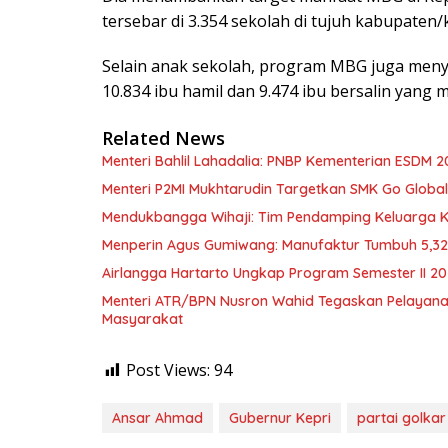
tersebar di 3.354 sekolah di tujuh kabupaten/
Selain anak sekolah, program MBG juga menya
10.834 ibu hamil dan 9.474 ibu bersalin yang 
Related News
Menteri Bahlil Lahadalia: PNBP Kementerian ESDM 2
Menteri P2MI Mukhtarudin Targetkan SMK Go Global 
Mendukbangga Wihaji: Tim Pendamping Keluarga Kin
Menperin Agus Gumiwang: Manufaktur Tumbuh 5,3
Airlangga Hartarto Ungkap Program Semester II 2
Menteri ATR/BPN Nusron Wahid Tegaskan Pelayana
Masyarakat
Post Views:
94
Ansar Ahmad
Gubernur Kepri
partai golkar