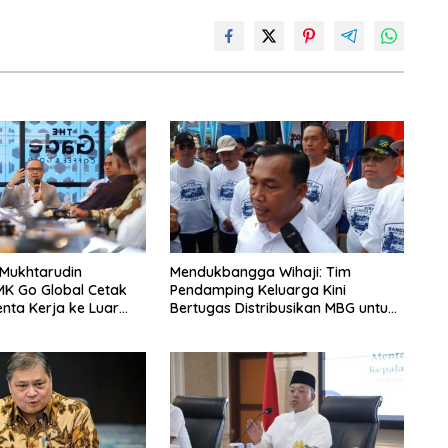
 Mukhtarudin
Mendukbangga Wihaji: Tim
MK Go Global Cetak
Pendamping Keluarga Kini
enta Kerja ke Luar
Bertugas Distribusikan MBG untuk
Ibu Hamil dan Balita