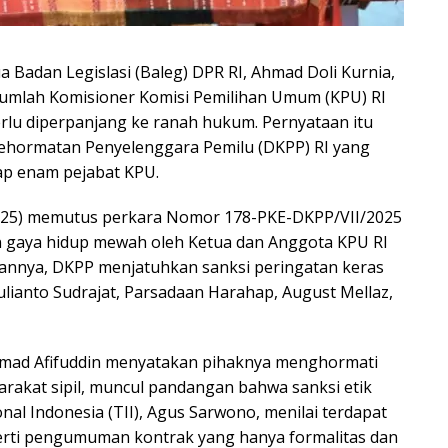
a Badan Legislasi (Baleg) DPR RI, Ahmad Doli Kurnia,
jumlah Komisioner Komisi Pemilihan Umum (KPU) RI
erlu diperpanjang ke ranah hukum. Pernyataan itu
ehormatan Penyelenggara Pemilu (DKPP) RI yang
ap enam pejabat KPU.
/2025) memutus perkara Nomor 178-PKE-DKPP/VII/2025
 gaya hidup mewah oleh Ketua dan Anggota KPU RI
usannya, DKPP menjatuhkan sanksi peringatan keras
lianto Sudrajat, Parsadaan Harahap, August Mellaz,
mad Afifuddin menyatakan pihaknya menghormati
rakat sipil, muncul pandangan bahwa sanksi etik
nal Indonesia (TII), Agus Sarwono, menilai terdapat
erti pengumuman kontrak yang hanya formalitas dan