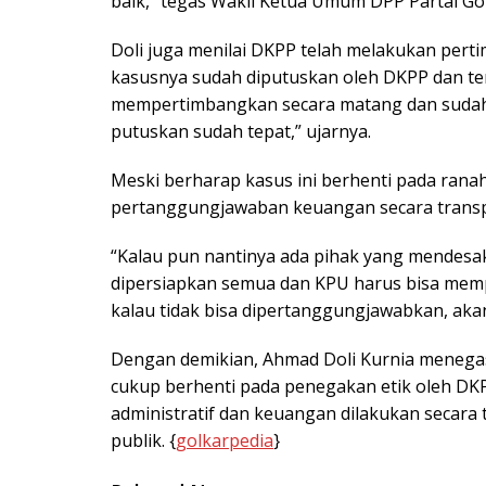
baik,” tegas Wakil Ketua Umum DPP Partai Golk
Doli juga menilai DKPP telah melakukan per
kasusnya sudah diputuskan oleh DKPP dan ter
mempertimbangkan secara matang dan sudah
putuskan sudah tepat,” ujarnya.
Meski berharap kasus ini berhenti pada rana
pertanggungjawaban keuangan secara transp
“Kalau pun nantinya ada pihak yang mendesak
dipersiapkan semua dan KPU harus bisa me
kalau tidak bisa dipertanggungjawabkan, aka
Dengan demikian, Ahmad Doli Kurnia menega
cukup berhenti pada penegakan etik oleh DK
administratif dan keuangan dilakukan secar
publik. {
golkarpedia
}