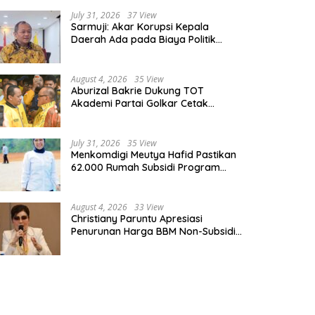
July 31, 2026
37 View
Sarmuji: Akar Korupsi Kepala
Daerah Ada pada Biaya Politik
Mahal, Bukan Sekadar Kurang
Pembinaan
August 4, 2026
35 View
Aburizal Bakrie Dukung TOT
Akademi Partai Golkar Cetak
Instruktur Berkompetensi Tinggi
July 31, 2026
35 View
Menkomdigi Meutya Hafid Pastikan
62.000 Rumah Subsidi Program
Prabowo Dilengkapi Akses Internet
August 4, 2026
33 View
Christiany Paruntu Apresiasi
Penurunan Harga BBM Non-Subsidi,
Nilai Kebijakan ESDM Makin Adaptif