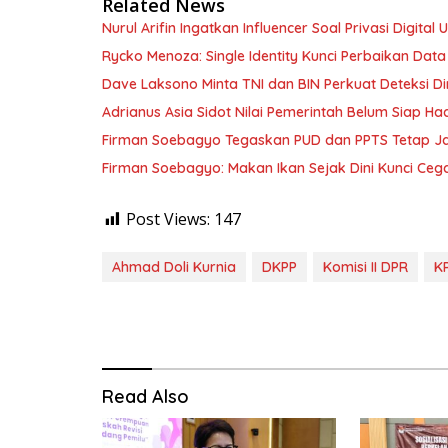
Related News
Nurul Arifin Ingatkan Influencer Soal Privasi Digital
Rycko Menoza: Single Identity Kunci Perbaikan Data
Dave Laksono Minta TNI dan BIN Perkuat Deteksi Din
Adrianus Asia Sidot Nilai Pemerintah Belum Siap Ha
Firman Soebagyo Tegaskan PUD dan PPTS Tetap Jadi
Firman Soebagyo: Makan Ikan Sejak Dini Kunci Cega
Post Views:
147
Ahmad Doli Kurnia
DKPP
Komisi II DPR
K
Read Also