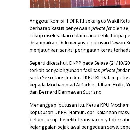
Anggota Komisi II DPR RI sekaligus Wakil Ketu
berharap kasus penyewaan
private jet
oleh se
cukup diselesaikan dalam ranah etik, tanpa p
disampaikan Doli menyusul putusan Dewan K
menjatuhkan sanksi peringatan keras terhad
Seperti diketahui, DKPP pada Selasa (21/10
terkait penyalahgunaan fasilitas
private jet
dan
serta Sekretaris Jenderal KPU RI. Dalam put
kepada Mochammad Afifuddin, Idham Holik, Yu
dan Bernard Dermawan Sutrisno.
Menanggapi putusan itu, Ketua KPU Mocham
keputusan DKPP. Namun, dari kalangan masya
belum cukup. Peneliti Transparency Internatio
kejanggalan sejak awal pengadaan sewa, sep