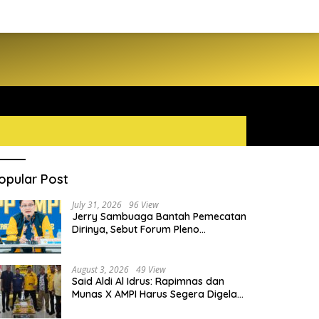
opular Post
July 31, 2026
96 View
Jerry Sambuaga Bantah Pemecatan
Dirinya, Sebut Forum Pleno
Diperluas AMPI Ilegal
August 3, 2026
49 View
Said Aldi Al Idrus: Rapimnas dan
Munas X AMPI Harus Segera Digelar
demi Konsolidasi Organisasi