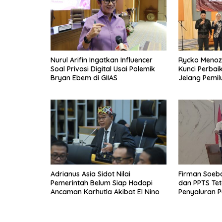
Nurul Arifin Ingatkan Influencer
Rycko Menoza:
Soal Privasi Digital Usai Polemik
Kunci Perbai
Bryan Ebem di GIIAS
Jelang Pemil
Adrianus Asia Sidot Nilai
Firman Soeb
Pemerintah Belum Siap Hadapi
dan PPTS Tet
Ancaman Karhutla Akibat El Nino
Penyaluran P