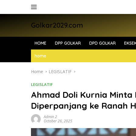
Skip
to
content
Golkar2029.com
HOME
DPP GOLKAR
DPD GOLKAR
EKSEK
home
Home
LEGISLATIF
LEGISLATIF
Ahmad Doli Kurnia Minta 
Diperpanjang ke Ranah 
Admin 2
October 26, 2025