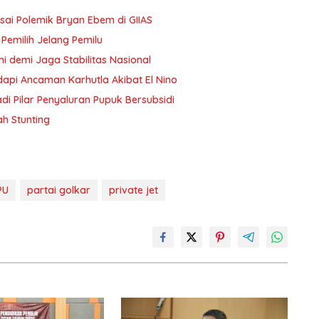
 Usai Polemik Bryan Ebem di GIIAS
 Pemilih Jelang Pemilu
i demi Jaga Stabilitas Nasional
dapi Ancaman Karhutla Akibat El Nino
 Pilar Penyaluran Pupuk Bersubsidi
h Stunting
PU
partai golkar
private jet