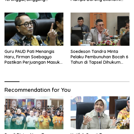
Malaysia hingga Vietnam
Tumbuh 8 Persen
Guru PAUD Pati Menangis
Soedeson Tandra Minta
Haru, Firman Soebagyo
Pelaku Pembunuhan Bocah 6
Pastikan Perjuangan Masuk
Tahun di Tapsel Dihukum
RUU Sisdiknas
Maksimal
Recommendation for You