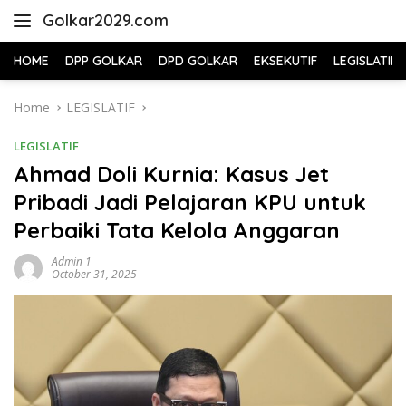
Skip
Golkar2029.com
to
content
HOME
DPP GOLKAR
DPD GOLKAR
EKSEKUTIF
LEGISLATIF
Home
LEGISLATIF
LEGISLATIF
Ahmad Doli Kurnia: Kasus Jet
Pribadi Jadi Pelajaran KPU untuk
Perbaiki Tata Kelola Anggaran
Admin 1
October 31, 2025