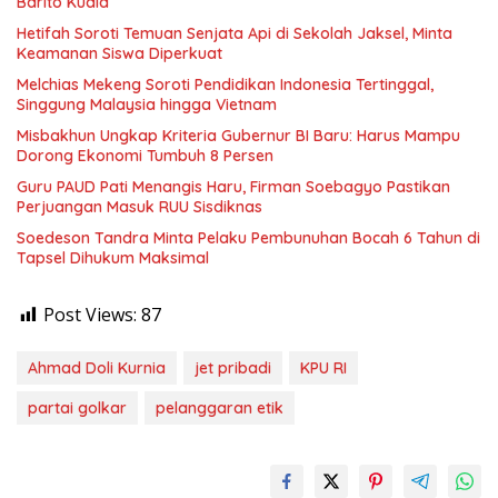
Barito Kuala
Hetifah Soroti Temuan Senjata Api di Sekolah Jaksel, Minta
Keamanan Siswa Diperkuat
Melchias Mekeng Soroti Pendidikan Indonesia Tertinggal,
Singgung Malaysia hingga Vietnam
Misbakhun Ungkap Kriteria Gubernur BI Baru: Harus Mampu
Dorong Ekonomi Tumbuh 8 Persen
Guru PAUD Pati Menangis Haru, Firman Soebagyo Pastikan
Perjuangan Masuk RUU Sisdiknas
Soedeson Tandra Minta Pelaku Pembunuhan Bocah 6 Tahun di
Tapsel Dihukum Maksimal
Post Views:
87
Ahmad Doli Kurnia
jet pribadi
KPU RI
partai golkar
pelanggaran etik