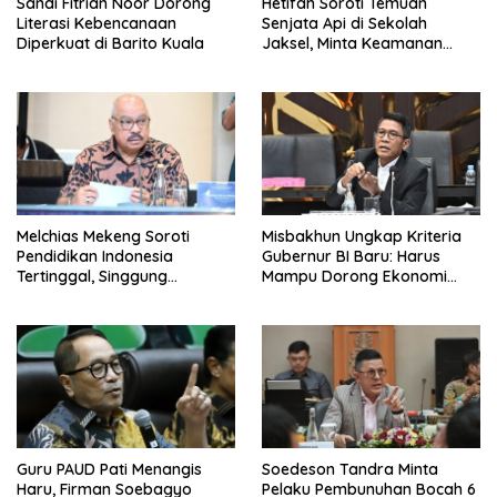
Sandi Fitrian Noor Dorong
Hetifah Soroti Temuan
Literasi Kebencanaan
Senjata Api di Sekolah
Diperkuat di Barito Kuala
Jaksel, Minta Keamanan
Siswa Diperkuat
Melchias Mekeng Soroti
Misbakhun Ungkap Kriteria
Pendidikan Indonesia
Gubernur BI Baru: Harus
Tertinggal, Singgung
Mampu Dorong Ekonomi
Malaysia hingga Vietnam
Tumbuh 8 Persen
Guru PAUD Pati Menangis
Soedeson Tandra Minta
Haru, Firman Soebagyo
Pelaku Pembunuhan Bocah 6