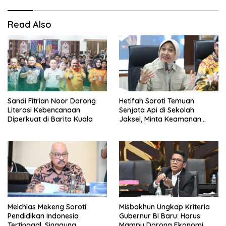
Read Also
Sandi Fitrian Noor Dorong
Hetifah Soroti Temuan
Literasi Kebencanaan
Senjata Api di Sekolah
Diperkuat di Barito Kuala
Jaksel, Minta Keamanan
Siswa Diperkuat
Melchias Mekeng Soroti
Misbakhun Ungkap Kriteria
Pendidikan Indonesia
Gubernur BI Baru: Harus
Tertinggal, Singgung
Mampu Dorong Ekonomi