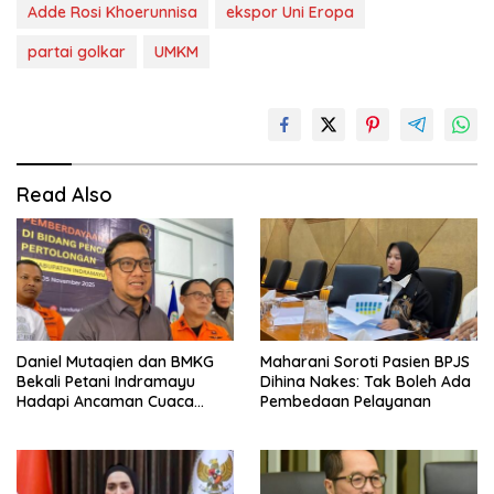
Adde Rosi Khoerunnisa
ekspor Uni Eropa
partai golkar
UMKM
Read Also
Daniel Mutaqien dan BMKG
Maharani Soroti Pasien BPJS
Bekali Petani Indramayu
Dihina Nakes: Tak Boleh Ada
Hadapi Ancaman Cuaca
Pembedaan Pelayanan
Ekstrem