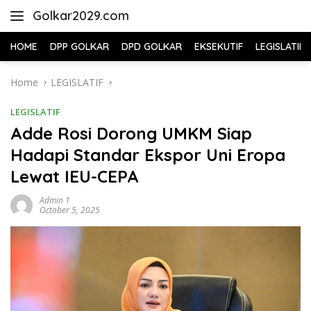
Skip
Golkar2029.com
to
content
HOME
DPP GOLKAR
DPD GOLKAR
EKSEKUTIF
LEGISLATIF
Home
LEGISLATIF
LEGISLATIF
Adde Rosi Dorong UMKM Siap
Hadapi Standar Ekspor Uni Eropa
Lewat IEU-CEPA
Admin 1
October 5, 2025