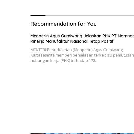
Ibu Hamil dan Balita
Nasional
Recommendation for You
Menperin Agus Gumiwang Jelaskan PHK PT Namna
Kinerja Manufaktur Nasional Tetap Positif
MENTERI Perindustrian (Menperin) Agus Gumiwang
Kartasasmita memberi penjelasan terkait isu pemutusan
hubungan kerja (PHK) terhadap 178…