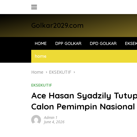
Skip
to
content
Golkar2029.com
HOME
DPP GOLKAR
DPD GOLKAR
EKSEK
home
Home
EKSEKUTIF
EKSEKUTIF
Ace Hasan Syadzily Tutu
Calon Pemimpin Nasional
Admin 1
June 4, 2026