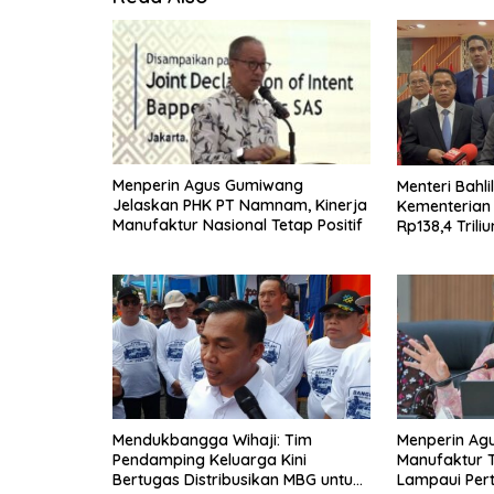
Menperin Agus Gumiwang
Menteri Bahli
Jelaskan PHK PT Namnam, Kinerja
Kementerian
Manufaktur Nasional Tetap Positif
Rp138,4 Trili
Mendukbangga Wihaji: Tim
Menperin Ag
Pendamping Keluarga Kini
Manufaktur 
Bertugas Distribusikan MBG untuk
Lampaui Per