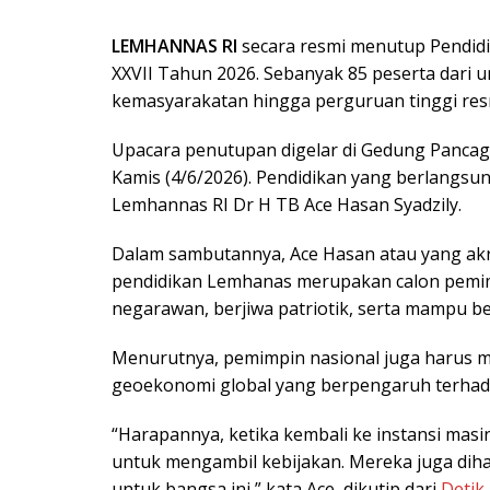
LEMHANNAS RI
secara resmi menutup Pendid
XXVII Tahun 2026. Sebanyak 85 peserta dari un
kemasyarakatan hingga perguruan tinggi res
Upacara penutupan digelar di Gedung Pancaga
Kamis (4/6/2026). Pendidikan yang berlangsun
Lemhannas RI Dr H TB Ace Hasan Syadzily.
Dalam sambutannya, Ace Hasan atau yang ak
pendidikan Lemhanas merupakan calon pemimp
negarawan, berjiwa patriotik, serta mampu ber
Menurutnya, pemimpin nasional juga harus m
geoekonomi global yang berpengaruh terhad
“Harapannya, ketika kembali ke instansi masi
untuk mengambil kebijakan. Mereka juga diha
untuk bangsa ini,” kata Ace, dikutip dari
Detik
.