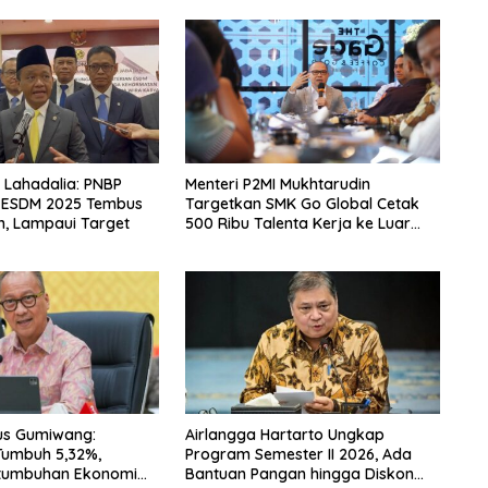
l Lahadalia: PNBP
Menteri P2MI Mukhtarudin
 ESDM 2025 Tembus
Targetkan SMK Go Global Cetak
un, Lampaui Target
500 Ribu Talenta Kerja ke Luar
Negeri
us Gumiwang:
Airlangga Hartarto Ungkap
Tumbuh 5,32%,
Program Semester II 2026, Ada
tumbuhan Ekonomi
Bantuan Pangan hingga Diskon