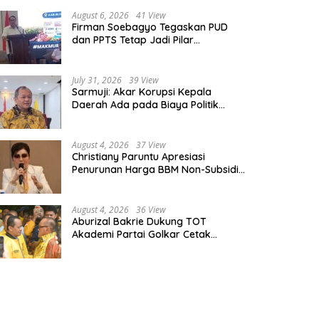
August 6, 2026
41 View
Firman Soebagyo Tegaskan PUD
dan PPTS Tetap Jadi Pilar
Penyaluran Pupuk Bersubsidi
July 31, 2026
39 View
Sarmuji: Akar Korupsi Kepala
Daerah Ada pada Biaya Politik
Mahal, Bukan Sekadar Kurang
Pembinaan
August 4, 2026
37 View
Christiany Paruntu Apresiasi
Penurunan Harga BBM Non-Subsidi,
Nilai Kebijakan ESDM Makin Adaptif
August 4, 2026
36 View
Aburizal Bakrie Dukung TOT
Akademi Partai Golkar Cetak
Instruktur Berkompetensi Tinggi