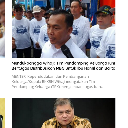
Mendukbangga Wihaji: Tim Pendamping Keluarga Kini
Bertugas Distribusikan MBG untuk Ibu Hamil dan Balita
MENTERI Kependudukan dan Pembangunan
Keluarga/Kepala BKKBN Wihaji mengatakan Tim
Pendamping Keluarga (TPK) mengemban tugas baru…