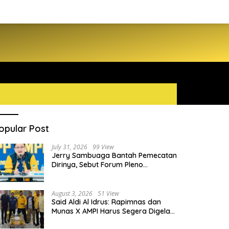
opular Post
July 31, 2026
99 View
Jerry Sambuaga Bantah Pemecatan
Dirinya, Sebut Forum Pleno
Diperluas AMPI Ilegal
August 3, 2026
51 View
Said Aldi Al Idrus: Rapimnas dan
Munas X AMPI Harus Segera Digelar
demi Konsolidasi Organisasi