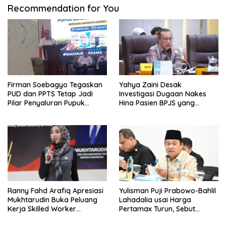
Recommendation for You
Firman Soebagyo Tegaskan
Yahya Zaini Desak
PUD dan PPTS Tetap Jadi
Investigasi Dugaan Nakes
Pilar Penyaluran Pupuk
Hina Pasien BPJS yang
Bersubsidi
Meninggal usai Tunggu
Kamar 8 Jam
Ranny Fahd Arafiq Apresiasi
Yulisman Puji Prabowo-Bahlil
Mukhtarudin Buka Peluang
Lahadalia usai Harga
Kerja Skilled Worker
Pertamax Turun, Sebut
Indonesia di Albania
Berpihak ke Masyarakat