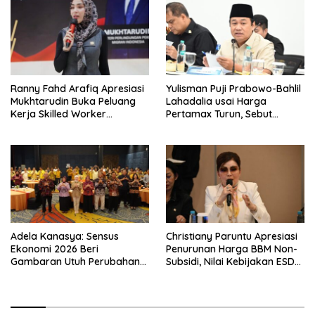
Ranny Fahd Arafiq Apresiasi
Yulisman Puji Prabowo-Bahlil
Mukhtarudin Buka Peluang
Lahadalia usai Harga
Kerja Skilled Worker
Pertamax Turun, Sebut
Indonesia di Albania
Berpihak ke Masyarakat
Adela Kanasya: Sensus
Christiany Paruntu Apresiasi
Ekonomi 2026 Beri
Penurunan Harga BBM Non-
Gambaran Utuh Perubahan
Subsidi, Nilai Kebijakan ESDM
Struktur Ekonomi Indonesia
Makin Adaptif