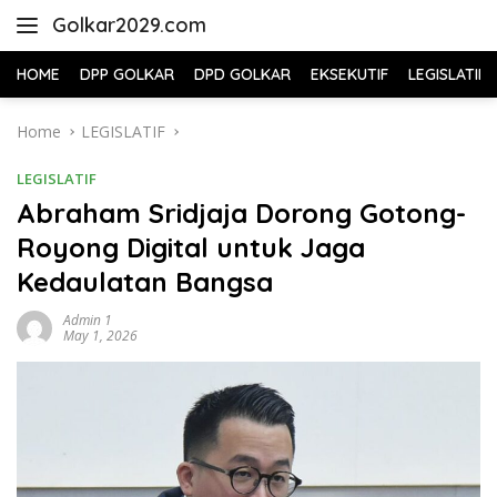
Skip
Golkar2029.com
to
content
HOME
DPP GOLKAR
DPD GOLKAR
EKSEKUTIF
LEGISLATIF
Home
LEGISLATIF
LEGISLATIF
Abraham Sridjaja Dorong Gotong-
Royong Digital untuk Jaga
Kedaulatan Bangsa
Admin 1
May 1, 2026