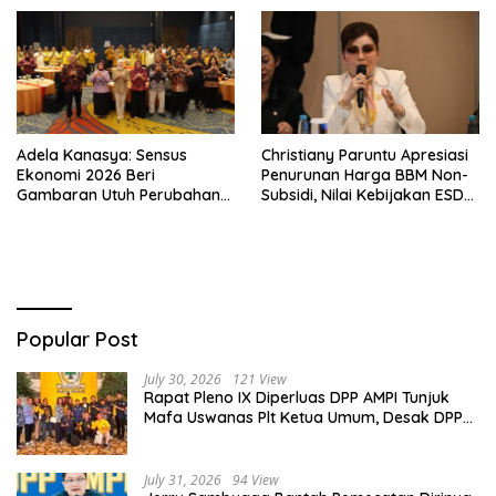
Adela Kanasya: Sensus
Christiany Paruntu Apresiasi
Ekonomi 2026 Beri
Penurunan Harga BBM Non-
Gambaran Utuh Perubahan
Subsidi, Nilai Kebijakan ESDM
Struktur Ekonomi Indonesia
Makin Adaptif
Popular Post
July 30, 2026
121 View
Rapat Pleno IX Diperluas DPP AMPI Tunjuk
Mafa Uswanas Plt Ketua Umum, Desak DPP
Partai Golkar Pecat Jerry Sambuaga
July 31, 2026
94 View