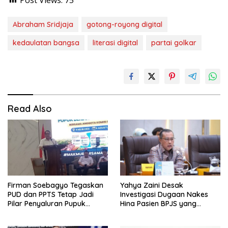
Abraham Sridjaja
gotong-royong digital
kedaulatan bangsa
literasi digital
partai golkar
Read Also
Firman Soebagyo Tegaskan
Yahya Zaini Desak
PUD dan PPTS Tetap Jadi
Investigasi Dugaan Nakes
Pilar Penyaluran Pupuk
Hina Pasien BPJS yang
Bersubsidi
Meninggal usai Tunggu
Kamar 8 Jam