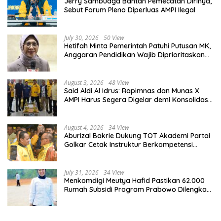
Jerry Sambuaga Bantah Pemecatan Dirinya,
Sebut Forum Pleno Diperluas AMPI Ilegal
July 30, 2026
50 View
Hetifah Minta Pemerintah Patuhi Putusan MK,
Anggaran Pendidikan Wajib Diprioritaskan
untuk Sektor Pendidikan
August 3, 2026
48 View
Said Aldi Al Idrus: Rapimnas dan Munas X
AMPI Harus Segera Digelar demi Konsolidasi
Organisasi
August 4, 2026
34 View
Aburizal Bakrie Dukung TOT Akademi Partai
Golkar Cetak Instruktur Berkompetensi
Tinggi
July 31, 2026
34 View
Menkomdigi Meutya Hafid Pastikan 62.000
Rumah Subsidi Program Prabowo Dilengkapi
Akses Internet