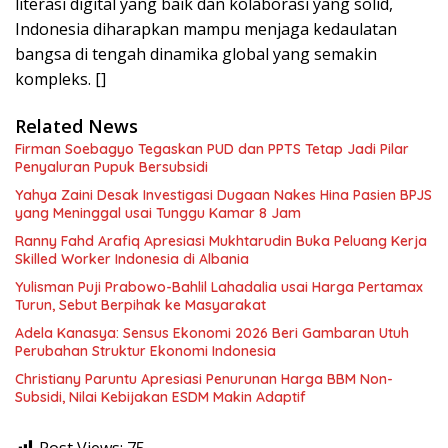
literasi digital yang baik dan kolaborasi yang solid,
Indonesia diharapkan mampu menjaga kedaulatan
bangsa di tengah dinamika global yang semakin
kompleks. []
Related News
Firman Soebagyo Tegaskan PUD dan PPTS Tetap Jadi Pilar
Penyaluran Pupuk Bersubsidi
Yahya Zaini Desak Investigasi Dugaan Nakes Hina Pasien BPJS
yang Meninggal usai Tunggu Kamar 8 Jam
Ranny Fahd Arafiq Apresiasi Mukhtarudin Buka Peluang Kerja
Skilled Worker Indonesia di Albania
Yulisman Puji Prabowo-Bahlil Lahadalia usai Harga Pertamax
Turun, Sebut Berpihak ke Masyarakat
Adela Kanasya: Sensus Ekonomi 2026 Beri Gambaran Utuh
Perubahan Struktur Ekonomi Indonesia
Christiany Paruntu Apresiasi Penurunan Harga BBM Non-
Subsidi, Nilai Kebijakan ESDM Makin Adaptif
Post Views:
75